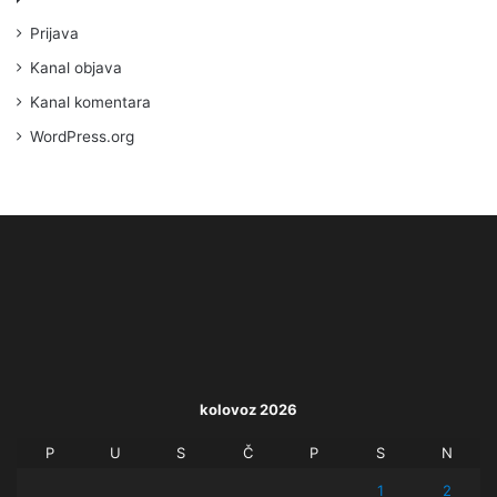
Prijava
Kanal objava
Kanal komentara
WordPress.org
kolovoz 2026
P
U
S
Č
P
S
N
1
2