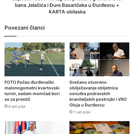
bana Jelačića i Đure Basaričeka u Đurđevcu +
KARTA obilaska
Povezani članci
FOTO Počeo đurđevački
Svečano otvoreno
malonogometni kvartovski
obilježavanje obljetnica
turnir, sedam momčad bori
osnutka podravskih
se za prestiž
braniteljskih postrojbi i VRO
Oluja u Đurđevcu
6 sati prije
7 sati prije