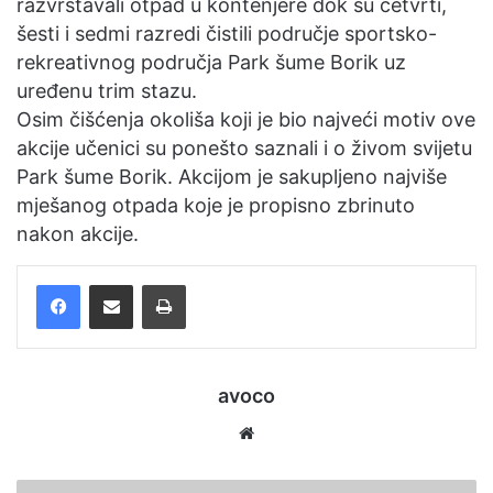
razvrstavali otpad u kontenjere dok su četvrti,
šesti i sedmi razredi čistili područje sportsko-
rekreativnog područja Park šume Borik uz
uređenu trim stazu.
Osim čišćenja okoliša koji je bio najveći motiv ove
akcije učenici su ponešto saznali i o živom svijetu
Park šume Borik. Akcijom je sakupljeno najviše
mješanog otpada koje je propisno zbrinuto
nakon akcije.
Facebook
Podijelite putem e-pošte
Ispis
avoco
We
bsi
te