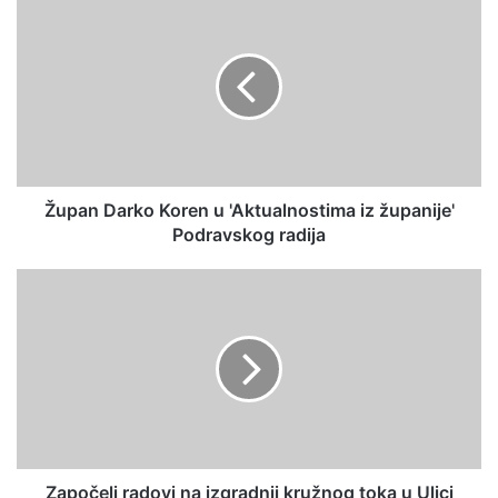
Župan Darko Koren u 'Aktualnostima iz županije'
Podravskog radija
Započeli radovi na izgradnji kružnog toka u Ulici