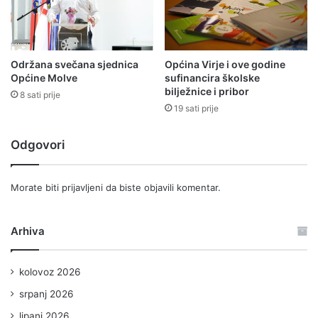
Održana svečana sjednica
Općina Virje i ove godine
Općine Molve
sufinancira školske
bilježnice i pribor
8 sati prije
19 sati prije
Odgovori
Morate biti
prijavljeni
da biste objavili komentar.
Arhiva
kolovoz 2026
srpanj 2026
lipanj 2026