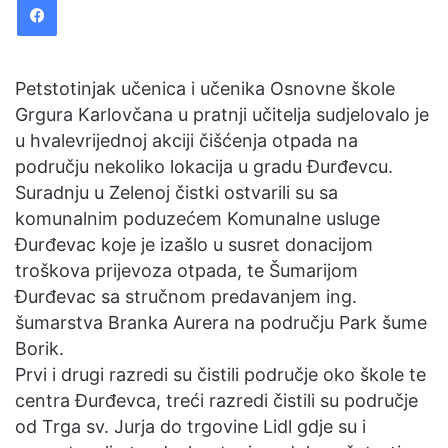
d
a
n
e
Petstotinjak učenica i učenika Osnovne škole
m
Grgura Karlovčana u pratnji učitelja sudjelovalo je
a
u hvalevrijednoj akciji čišćenja otpada na
i
području nekoliko lokacija u gradu Đurđevcu.
l
Suradnju u Zelenoj čistki ostvarili su sa
komunalnim poduzećem Komunalne usluge
Đurđevac koje je izašlo u susret donacijom
troškova prijevoza otpada, te Šumarijom
Đurđevac sa stručnom predavanjem ing.
šumarstva Branka Aurera na području Park šume
Borik.
Prvi i drugi razredi su čistili područje oko škole te
centra Đurđevca, treći razredi čistili su područje
od Trga sv. Jurja do trgovine Lidl gdje su i