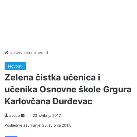
Naslovnica
/
Novosti
Novosti
Zelena čistka učenica i
učenika Osnovne škole Grgura
Karlovčana Đurđevac
avoco
S
23. svibnja 2017.
e
Posljednje ažuriranje: 23. svibnja 2017.
n
Facebook