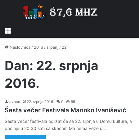
Izbornik
Naslovnica
/
2016
/
srpanj
/
22
Dan:
22. srpnja
2016.
avoco
22. srpnja 2016.
0
65
Šesta večer Festivala Marinko Ivanišević
Šesta večer festivala održat će se 22. srpnja u Domu kulture, a
počinje u 20,30 sati sa skečom Ma nema veze u…