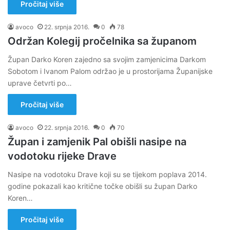
Pročitaj više
avoco
22. srpnja 2016.
0
78
Održan Kolegij pročelnika sa županom
Župan Darko Koren zajedno sa svojim zamjenicima Darkom
Sobotom i Ivanom Palom održao je u prostorijama Županijske
uprave četvrti po…
Pročitaj više
avoco
22. srpnja 2016.
0
70
Župan i zamjenik Pal obišli nasipe na
vodotoku rijeke Drave
Nasipe na vodotoku Drave koji su se tijekom poplava 2014.
godine pokazali kao kritične točke obišli su župan Darko
Koren…
Pročitaj više