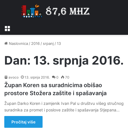
Izbornik
Naslovnica
/
2016
/
srpanj
/
13
Dan:
13. srpnja 2016.
avoco
13. srpnja 2016.
0
70
Župan Koren sa suradnicima obišao
prostore Stožera zaštite i spašavanja
Župan Darko Koren i zamjenik Ivan Pal u društvu višeg stručnog
suradnika za promet i poslove zaštite i spašavanja Stjepana…
Pročitaj više