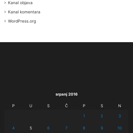
Kanal objava
Kanal komentara
WordPress.org
srpanj 2016
P
U
S
Č
P
S
N
1
2
3
4
5
6
7
8
9
10