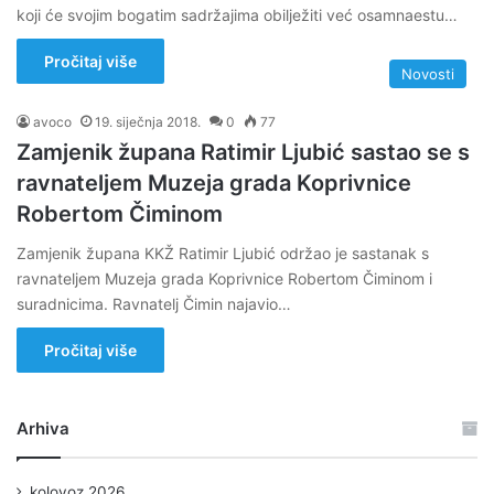
koji će svojim bogatim sadržajima obilježiti već osamnaestu…
Pročitaj više
Novosti
avoco
19. siječnja 2018.
0
77
Zamjenik župana Ratimir Ljubić sastao se s
ravnateljem Muzeja grada Koprivnice
Robertom Čiminom
Zamjenik župana KKŽ Ratimir Ljubić održao je sastanak s
ravnateljem Muzeja grada Koprivnice Robertom Čiminom i
suradnicima. Ravnatelj Čimin najavio…
Pročitaj više
Arhiva
kolovoz 2026