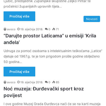
Ljubić, predsjednik Županijske skupštine Željko Pintar te
pročelnici županijskih upravnih tijela…
Pročitaj više
Novosti
avoco
19. siječnja 2018.
0
71
“Darujte prostor Laticama” u emisiji ‘Krila
anđela’
Udruga za pomoć osobama s intelektualnim teškoćama „Latice“
djeluje od 1967.g. te je tom prigodom prošle godine obilježeno
50 godina…
Pročitaj više
avoco
19. siječnja 2018.
0
85
Noć muzeja: Đurđevački sport kroz
povijest
I ove godine Muzej Grada Đurđevca naći će se na karti muzeja