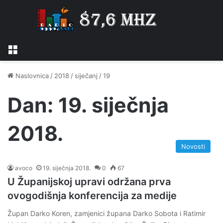
Izbornik
Naslovnica
/
2018
/
siječanj
/
19
Dan:
19. siječnja
2018.
Novosti
avoco
19. siječnja 2018.
0
67
U Županijskoj upravi održana prva
ovogodišnja konferencija za medije
Župan Darko Koren, zamjenici župana Darko Sobota i Ratimir