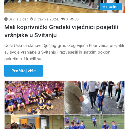
Aktualno
Silvija Zidar
2. travnja 2024.
0
88
Mali koprivnički Gradski vijećnici posjetili
vršnjake u Svitanju
Uoči Uskrsa članovi Dječjeg gradskog vijeća Koprivnica posjetili
su svoje vršnjake u Svitanju i razveselili ih slatkim poklon
paketima. Uručili su…
Pročitaj više