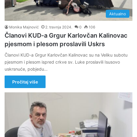
Aktualno
Monika Majnović
2. travnja 2024.
0
106
Članovi KUD-a Grgur Karlovčan Kalinovac
pjesmom i plesom proslavili Uskrs
Članovi KUD-a Grgur Karlovčan Kalinovac su na Veliku subotu
pjesmom i plesom ispred crkve sv. Luke proslavili Isusovo
uskrsnuće, pobjedu…
Pročitaj više