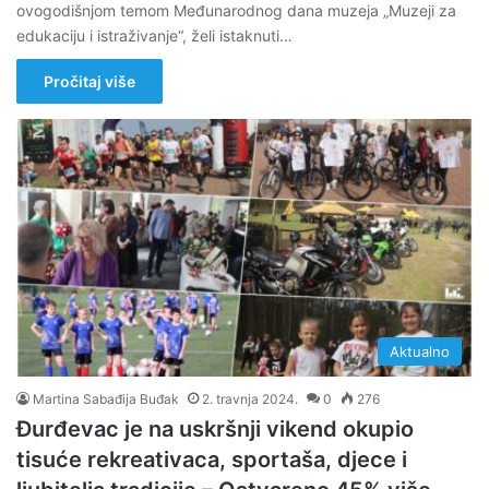
ovogodišnjom temom Međunarodnog dana muzeja „Muzeji za
edukaciju i istraživanje“, želi istaknuti…
Pročitaj više
Aktualno
Martina Sabađija Buđak
2. travnja 2024.
0
276
Đurđevac je na uskršnji vikend okupio
tisuće rekreativaca, sportaša, djece i