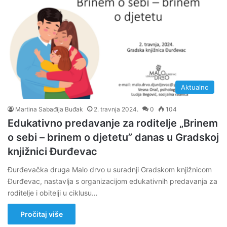
Aktualno
Martina Sabađija Buđak
2. travnja 2024.
0
104
Edukativno predavanje za roditelje „Brinem
o sebi – brinem o djetetu” danas u Gradskoj
knjižnici Đurđevac
Đurđevačka druga Malo drvo u suradnji Gradskom knjižnicom
Đurđevac, nastavlja s organizacijom edukativnih predavanja za
roditelje i obitelji u ciklusu…
Pročitaj više