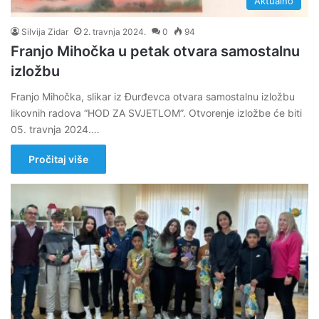
Aktualno
Silvija Zidar
2. travnja 2024.
0
94
Franjo Mihočka u petak otvara samostalnu
izložbu
Franjo Mihočka, slikar iz Đurđevca otvara samostalnu izložbu
likovnih radova “HOD ZA SVJETLOM”. Otvorenje izložbe će biti
05. travnja 2024.…
Pročitaj više