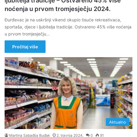
ljubitelja tradicije – Ostvareno 45% više
noćenja u prvom tromjesječju 2024.
Đurđevac je na uskršnji vikend okupio tisuće rekreativaca,
sportaša, djece i ljubitelja tradicije. Ostvareno 45% više noćenja
u prvom tromjesječju…
Pročitaj više
Aktualno
Martina Sabađija Buđak
2. travnja 2024.
0
91