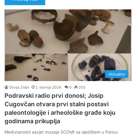
Aktualno
Silvija Zidar
2. travnja 2024.
0
205
Podravski radio prvi donosi; Josip
Cugovčan otvara prvi stalni postavi
paleontologije i arheološke građe koju
godinama prikuplja
Međunarodni savjet muzeja (ICOM) sa sjedištem u Parizu