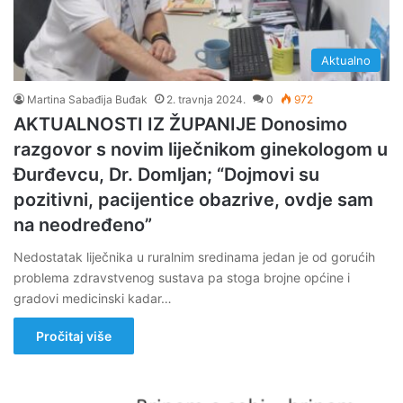
Aktualno
Martina Sabađija Buđak
2. travnja 2024.
0
972
AKTUALNOSTI IZ ŽUPANIJE Donosimo
razgovor s novim liječnikom ginekologom u
Đurđevcu, Dr. Domljan; “Dojmovi su
pozitivni, pacijentice obazrive, ovdje sam
na neodređeno”
Nedostatak liječnika u ruralnim sredinama jedan je od gorućih
problema zdravstvenog sustava pa stoga brojne općine i
gradovi medicinski kadar…
Pročitaj više