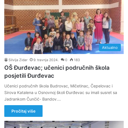
Aktualno
Silvija Zidar
9. travnja 2024.
0
183
OŠ Đurđevac; učenici područnih škola
posjetili Đurđevac
Učenici područnih škola Budrovac, Mičetinac, Čepelovac i
Sirova Katalena u Osnovnoj školi Đurđevac su imali susret sa
Jadrankom Čunčić- Bandov.…
Pročitaj više