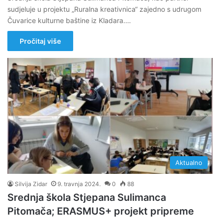
sudjeluje u projektu „Ruralna kreativnica“ zajedno s udrugom
Čuvarice kulturne baštine iz Kladara.…
Pročitaj više
Aktualno
Silvija Zidar
9. travnja 2024.
0
88
Srednja škola Stjepana Sulimanca
Pitomača; ERASMUS+ projekt pripreme