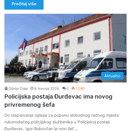
Pročitaj više
Aktualno
Silvija Zidar
9. travnja 2024.
0
1.080
Policijska postaja Đurđevac ima novog
privremenog šefa
Do raspisivanja oglasa za popunu slobodnog radnog mjesta
rukovodećeg policijskog službenika u Policijskoj postaji
Đurđevac, Igor Bukovčan je novi šef.…