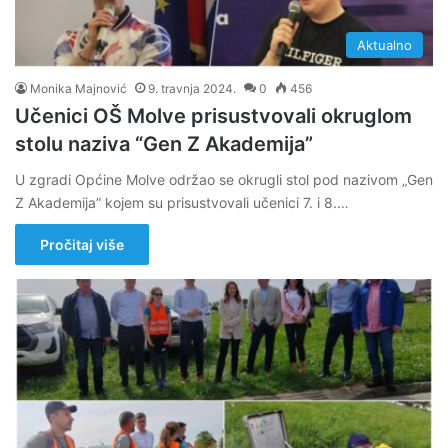
Aktualno
Monika Majnović
9. travnja 2024.
0
456
Učenici OŠ Molve prisustvovali okruglom
stolu naziva “Gen Z Akademija”
U zgradi Općine Molve održao se okrugli stol pod nazivom „Gen
Z Akademija” kojem su prisustvovali učenici 7. i 8.…
Pročitaj više