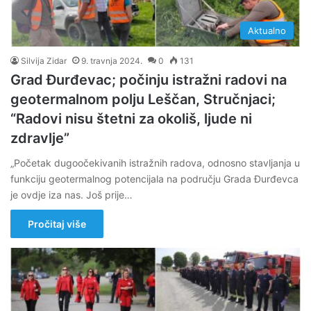
Aktualno
Silvija Zidar
9. travnja 2024.
0
131
Grad Đurđevac; počinju istražni radovi na
geotermalnom polju Leščan, Stručnjaci;
“Radovi nisu štetni za okoliš, ljude ni
zdravlje”
„Početak dugoočekivanih istražnih radova, odnosno stavljanja u
funkciju geotermalnog potencijala na području Grada Đurđevca
je ovdje iza nas. Još prije…
Pročitaj više