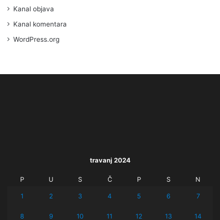
Kanal objava
Kanal komentara
WordPress.org
travanj 2024
P
U
S
Č
P
S
N
1
2
3
4
5
6
7
8
9
10
11
12
13
14