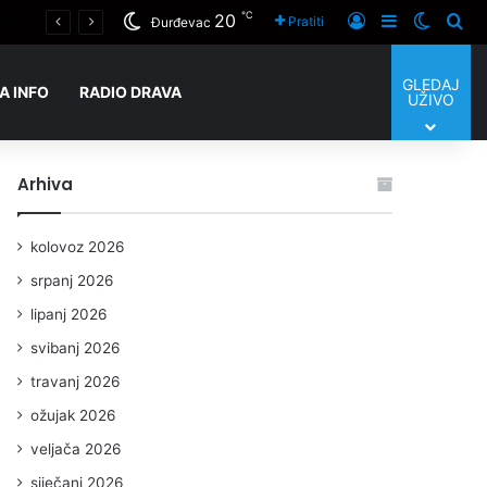
℃
20
Prijaviti se
Sidebar
Switch
Tra
Pratiti
Đurđevac
GLEDAJ
A INFO
RADIO DRAVA
UŽIVO
Arhiva
kolovoz 2026
srpanj 2026
lipanj 2026
svibanj 2026
travanj 2026
ožujak 2026
veljača 2026
siječanj 2026