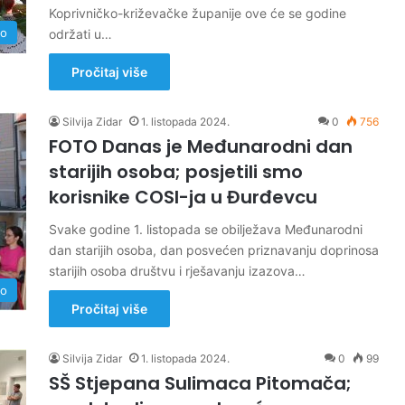
Koprivničko-križevačke županije ove će se godine
no
održati u…
Pročitaj više
Silvija Zidar
1. listopada 2024.
0
756
FOTO Danas je Međunarodni dan
starijih osoba; posjetili smo
korisnike COSI-ja u Đurđevcu
Svake godine 1. listopada se obilježava Međunarodni
dan starijih osoba, dan posvećen priznavanju doprinosa
starijih osoba društvu i rješavanju izazova…
no
Pročitaj više
Silvija Zidar
1. listopada 2024.
0
99
SŠ Stjepana Sulimaca Pitomača;