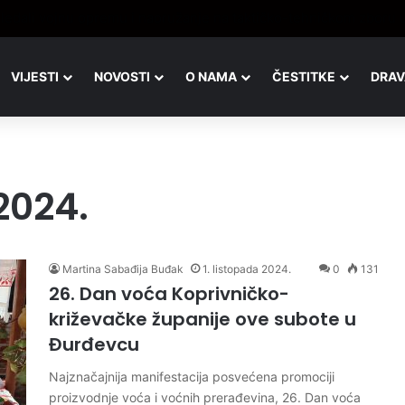
9.8.2026.
VIJESTI
NOVOSTI
O NAMA
ČESTITKE
DRAV
2024.
Martina Sabađija Buđak
1. listopada 2024.
0
131
26. Dan voća Koprivničko-
križevačke županije ove subote u
Đurđevcu
Najznačajnija manifestacija posvećena promociji
proizvodnje voća i voćnih prerađevina, 26. Dan voća