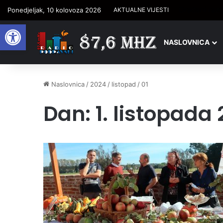
Mali oglasi 
Ponedjeljak, 10 kolovoza 2026
AKTUALNE VIJESTI
Open toolbar
NASLOVNICA
Naslovnica
/
2024
/
listopad
/
01
Dan:
1. listopada 