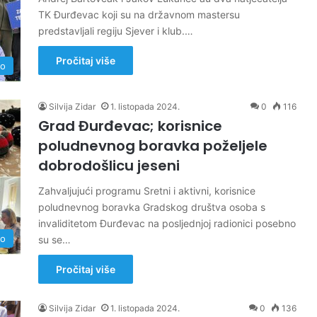
TK Đurđevac koji su na državnom mastersu
predstavljali regiju Sjever i klub.…
Pročitaj više
no
Silvija Zidar
1. listopada 2024.
0
116
Grad Đurđevac; korisnice
poludnevnog boravka poželjele
dobrodošlicu jeseni
Zahvaljujući programu Sretni i aktivni, korisnice
poludnevnog boravka Gradskog društva osoba s
invaliditetom Đurđevac na posljednjoj radionici posebno
no
su se…
Pročitaj više
Silvija Zidar
1. listopada 2024.
0
136