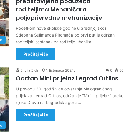
predstavljena poduzeća
roditeljima Mehaničara
poljoprivredne mehanizacije
Početkom nove školske godine u Srednjoj školi
Stjepana Sulimanca Pitomača po prvi put je održan
no
roditeljski sastanak za roditelje učenika…
Pročitaj više
Silvija Zidar
1. listopada 2024.
0
86
Održan Mini prijelaz Legrad Ortilos
U povodu 30. godišnjice otvaranja Malograničnog
prijelaza Legrad Ortilos, održan je “Mini – prijelaz” preko
rijeke Drave na Legradsku goru,…
Pročitaj više
no