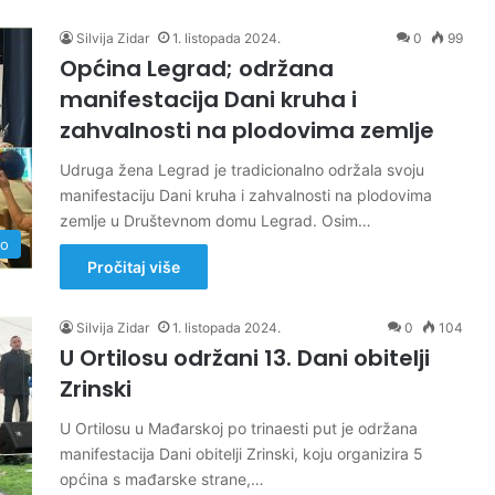
Silvija Zidar
1. listopada 2024.
0
99
Općina Legrad; održana
manifestacija Dani kruha i
zahvalnosti na plodovima zemlje
Udruga žena Legrad je tradicionalno održala svoju
manifestaciju Dani kruha i zahvalnosti na plodovima
zemlje u Društevnom domu Legrad. Osim…
no
Pročitaj više
Silvija Zidar
1. listopada 2024.
0
104
U Ortilosu održani 13. Dani obitelji
Zrinski
U Ortilosu u Mađarskoj po trinaesti put je održana
manifestacija Dani obitelji Zrinski, koju organizira 5
općina s mađarske strane,…