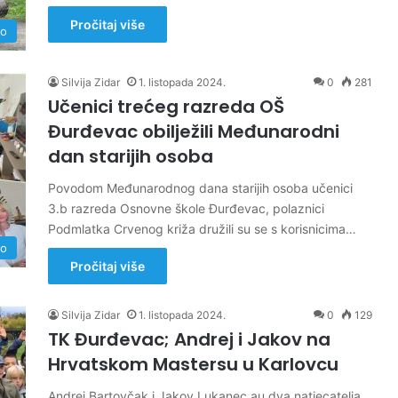
Pročitaj više
no
Silvija Zidar
1. listopada 2024.
0
281
Učenici trećeg razreda OŠ
Đurđevac obilježili Međunarodni
dan starijih osoba
Povodom Međunarodnog dana starijih osoba učenici
3.b razreda Osnovne škole Đurđevac, polaznici
Podmlatka Crvenog križa družili su se s korisnicima…
no
Pročitaj više
Silvija Zidar
1. listopada 2024.
0
129
TK Đurđevac; Andrej i Jakov na
Hrvatskom Mastersu u Karlovcu
Andrej Bartovčak i Jakov Lukanec au dva natjecatelja