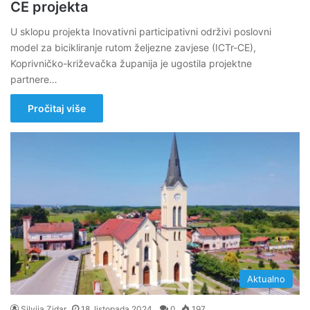
CE projekta
U sklopu projekta Inovativni participativni održivi poslovni
model za bicikliranje rutom željezne zavjese (ICTr-CE),
Koprivničko-križevačka županija je ugostila projektne
partnere…
Pročitaj više
Aktualno
Silvija Zidar
18. listopada 2024.
0
197