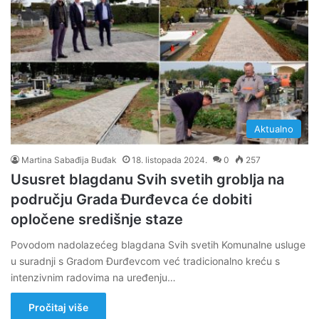
Aktualno
Martina Sabađija Buđak
18. listopada 2024.
0
257
Ususret blagdanu Svih svetih groblja na
području Grada Đurđevca će dobiti
opločene središnje staze
Povodom nadolazećeg blagdana Svih svetih Komunalne usluge
u suradnji s Gradom Đurđevcom već tradicionalno kreću s
intenzivnim radovima na uređenju…
Pročitaj više