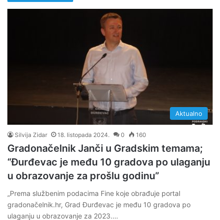
Aktualno
Silvija Zidar
18. listopada 2024.
0
160
Gradonačelnik Janči u Gradskim temama;
“Đurđevac je među 10 gradova po ulaganju
u obrazovanje za prošlu godinu”
„Prema službenim podacima Fine koje obrađuje portal
gradonačelnik.hr, Grad Đurđevac je među 10 gradova po
ulaganju u obrazovanje za 2023.…