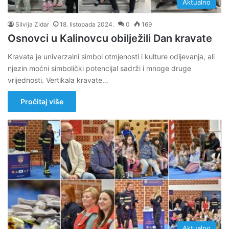
Aktualno
Silvija Zidar
18. listopada 2024.
0
169
Osnovci u Kalinovcu obilježili Dan kravate
Kravata je univerzalni simbol otmjenosti i kulture odijevanja, ali
njezin moćni simbolički potencijal sadrži i mnoge druge
vrijednosti. Vertikala kravate…
Pročitaj više
Aktualno