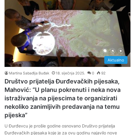
Aktualno
Martina Sabađija Buđak
18. siječnja 2025.
0
92
Društvo prijatelja Đurđevačkih pijesaka,
Mahović: “U planu pokrenuti i neka nova
istraživanja na pijescima te organizirati
nekoliko zanimljivih predavanja na temu
pijeska”
U Đurđevcu je prošle godine osnovano Društvo prijatelja
Đurđevačkih pijesaka koje je za ovu godinu najavilo nove