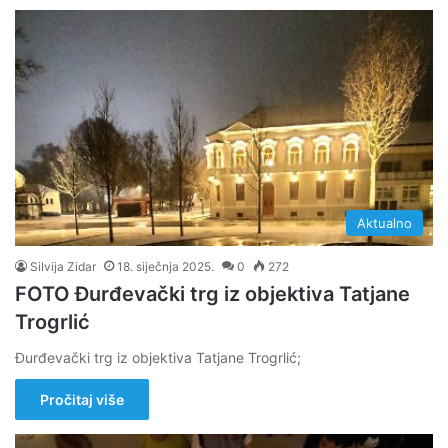
Aktualno
Silvija Zidar
18. siječnja 2025.
0
272
FOTO Đurđevački trg iz objektiva Tatjane
Trogrlić
Đurđevački trg iz objektiva Tatjane Trogrlić;
Pročitaj više