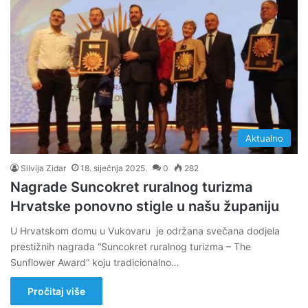
Aktualno
Silvija Zidar
18. siječnja 2025.
0
282
Nagrade Suncokret ruralnog turizma
Hrvatske ponovno stigle u našu županiju
U Hrvatskom domu u Vukovaru je održana svečana dodjela
prestižnih nagrada “Suncokret ruralnog turizma – The
Sunflower Award” koju tradicionalno…
Pročitaj više