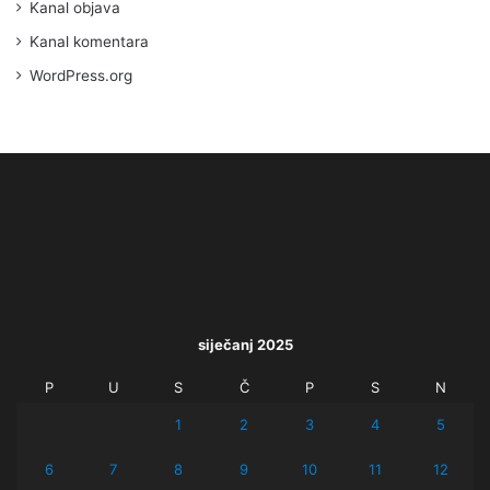
Kanal objava
Kanal komentara
WordPress.org
siječanj 2025
P
U
S
Č
P
S
N
1
2
3
4
5
6
7
8
9
10
11
12