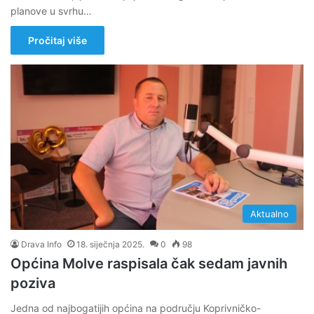
planove u svrhu…
Pročitaj više
Aktualno
Drava Info
18. siječnja 2025.
0
98
Općina Molve raspisala čak sedam javnih
poziva
Jedna od najbogatijih općina na području Koprivničko-