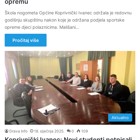
opremu
Škola nogometa Općine Koprivnički Ivanec održala je redovnu
godišnju skupštinu nakon koje je održana podjela sportske
opreme djeci polaznicima. Mališani…
Pročitaj više
Aktualno
Drava Info
18. siječnja 2025.
0
109
Koprivnički Ivanec: Novi studenti potpisali