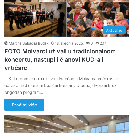
Aktualno
Martina Sabađija Buđak
18. siječnja 2025.
0
207
FOTO Molvarci uživali u tradicionalnom
koncertu, nastupili članovi KUD-a i
vrtićarci
U Kulturnom centru dr. Ivan Ivančan u Molvama večeras se
održao tradicionalni božićni koncert. U punoj dvorani kroz
prigodan program…
Pročitaj više