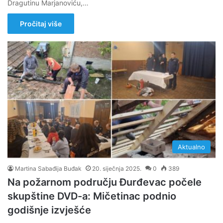
Dragutinu Marjanoviću,…
Pročitaj više
Aktualno
Martina Sabađija Buđak
20. siječnja 2025.
0
389
Na požarnom području Đurđevac počele
skupštine DVD-a: Mičetinac podnio
godišnje izvješće