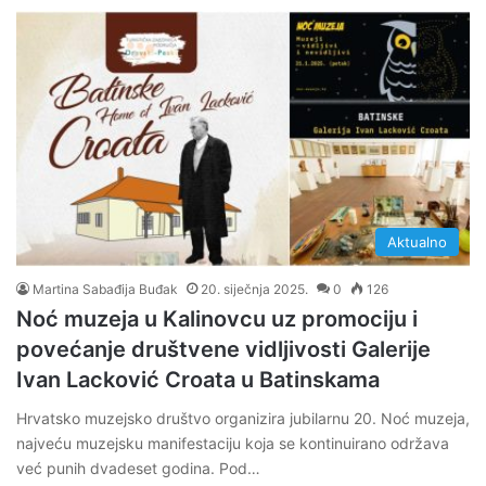
Aktualno
Martina Sabađija Buđak
20. siječnja 2025.
0
126
Noć muzeja u Kalinovcu uz promociju i
povećanje društvene vidljivosti Galerije
Ivan Lacković Croata u Batinskama
Hrvatsko muzejsko društvo organizira jubilarnu 20. Noć muzeja,
najveću muzejsku manifestaciju koja se kontinuirano održava
već punih dvadeset godina. Pod…