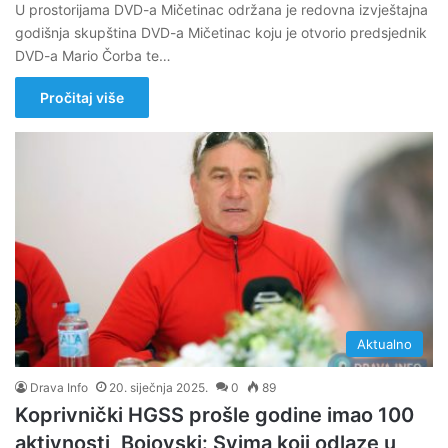
U prostorijama DVD-a Mičetinac održana je redovna izvještajna
godišnja skupština DVD-a Mičetinac koju je otvorio predsjednik
DVD-a Mario Čorba te…
Pročitaj više
Aktualno
Drava Info
20. siječnja 2025.
0
89
Koprivnički HGSS prošle godine imao 100
aktivnosti, Bojovski: Svima koji odlaze u