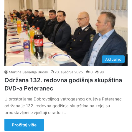
Aktualno
Martina Sabađija Buđak
20. siječnja 2025.
0
98
Održana 132. redovna godišnja skupština
DVD-a Peteranec
U prostorijama Dobrovoljnog vatrogasnog društva Peteranec
održana je 132. redovna godišnja skupština na kojoj su
predstavljeni izvještaji o radu i…
Pročitaj više