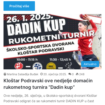
Pročitaj više
Aktualno
Martina Sabađija Buđak
20. siječnja 2025.
0
248
Kloštar Podravski ove nedjelje domaćin
rukometnog turnira “Dadin kup”
Ove nedjelje, 26. siječnja, u školsko-sportskoj dvorani Kloštar
Podravski odigrat će se rukometni turnir DADIN KUP u čast