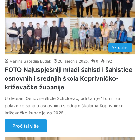
Aktualno
Martina Sabađija Buđak
20. siječnja 2025.
0
192
FOTO Najuspješniji mladi šahisti i šahistice
osnovnih i srednjih škola Koprivničko-
križevačke županije
U dvorani Osnovne škole Sokolovac, održan je “Turnir za
polaznike šaha u osnovnim i srednjim školama Koprivničko-
križevačke županije za 2025.…
Pročitaj više