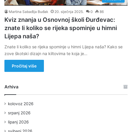
Martina Sabađija Buđak
20. siječnja 2025.
0
86
Kviz znanja u Osnovnoj školi Đurđevac:
znate li koliko se rijeka spominje u himni
Lijepa naša?
Znate li koliko se rijeka spominje u himni Lijepa naša? Kako se
zove škotski dizajn na kiltovima te koja je…
Pročitaj više
Arhiva
kolovoz 2026
srpanj 2026
lipanj 2026
svibanj 2026