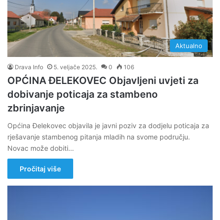
Aktualno
Drava Info
5. veljače 2025.
0
106
OPĆINA ĐELEKOVEC Objavljeni uvjeti za
dobivanje poticaja za stambeno
zbrinjavanje
Općina Đelekovec objavila je javni poziv za dodjelu poticaja za
rješavanje stambenog pitanja mladih na svome području.
Novac može dobiti…
Pročitaj više