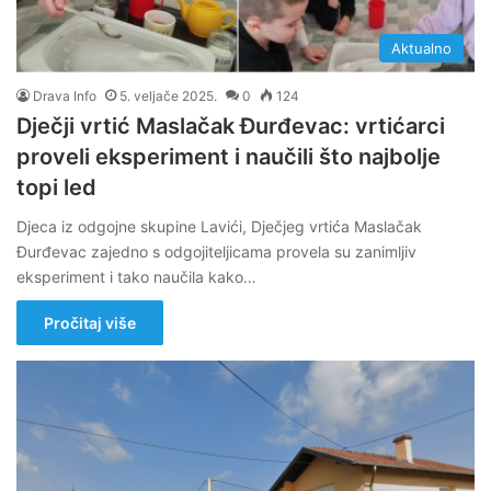
Aktualno
Drava Info
5. veljače 2025.
0
124
Dječji vrtić Maslačak Đurđevac: vrtićarci
proveli eksperiment i naučili što najbolje
topi led
Djeca iz odgojne skupine Lavići, Dječjeg vrtića Maslačak
Đurđevac zajedno s odgojiteljicama provela su zanimljiv
eksperiment i tako naučila kako…
Pročitaj više