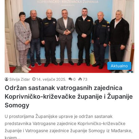
Aktualno
Silvija Zidar
14. veljače 2025.
0
73
Održan sastanak vatrogasnih zajednica
Koprivničko-križevačke županije i Županije
Somogy
U prostorijama Županijske uprave je održan sastanak
predstavnika Vatrogasne zajednice Koprivničko-križevačke
županije i Vatrogasne zajednice županije Somogy iz Mađarske,
kojem…