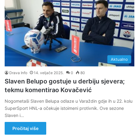
Aktualno
Drava Info
14. veljače 2025.
0
80
Slaven Belupo gostuje u derbiju sjevera;
tekmu komentirao Kovačević
Nogometaši Slaven Belupa odlaze u Varaždin gdje ih u 22. kolu
SuperSport HNL-a očekuje istoimeni protivnik. Ove sezone
Slaven i…
Pročitaj više