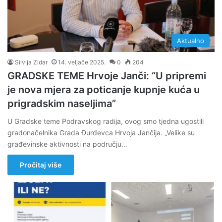
Aktualno
Silvija Zidar
14. veljače 2025.
0
204
GRADSKE TEME Hrvoje Janči: “U pripremi
je nova mjera za poticanje kupnje kuća u
prigradskim naseljima”
U Gradske teme Podravskog radija, ovog smo tjedna ugostili
gradonačelnika Grada Đurđevca Hrvoja Jančija. „Velike su
građevinske aktivnosti na području…
Pročitaj više