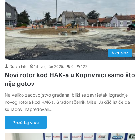
Aktualno
Drava Info
14. veljače 2025.
0
127
Novi rotor kod HAK-a u Koprivnici samo što
nije gotov
Na veliko zadovoljstvo građana, bliži se završetak izgradnje
novog rotora kod HAK-a. Gradonačelnik Mišel Jakšić ističe da
su radovi napredovali…
Pročitaj više