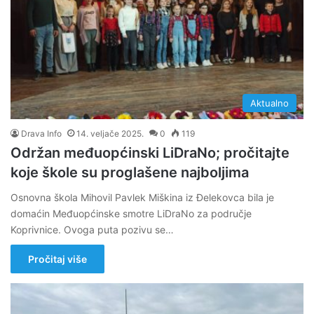
Aktualno
Drava Info
14. veljače 2025.
0
119
Održan međuopćinski LiDraNo; pročitajte
koje škole su proglašene najboljima
Osnovna škola Mihovil Pavlek Miškina iz Đelekovca bila je
domaćin Međuopćinske smotre LiDraNo za područje
Koprivnice. Ovoga puta pozivu se…
Pročitaj više