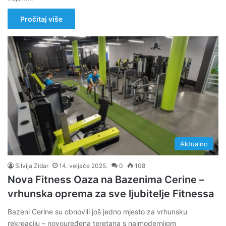
Pročitaj više
Aktualno
Silvija Zidar
14. veljače 2025.
0
108
Nova Fitness Oaza na Bazenima Cerine –
vrhunska oprema za sve ljubitelje Fitnessa
Bazeni Cerine su obnovili još jedno mjesto za vrhunsku
rekreaciju – novouređena teretana s najmodernijom