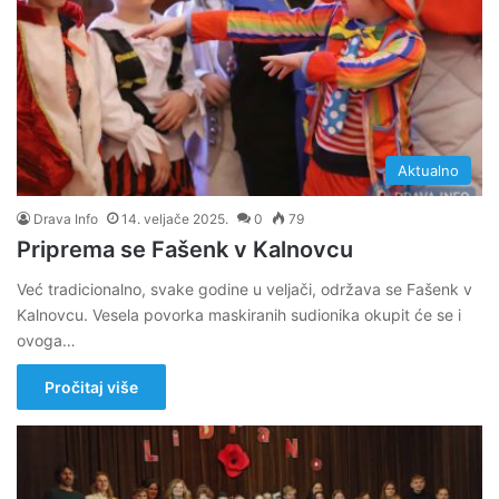
Aktualno
Drava Info
14. veljače 2025.
0
79
Priprema se Fašenk v Kalnovcu
Već tradicionalno, svake godine u veljači, održava se Fašenk v
Kalnovcu. Vesela povorka maskiranih sudionika okupit će se i
ovoga…
Pročitaj više