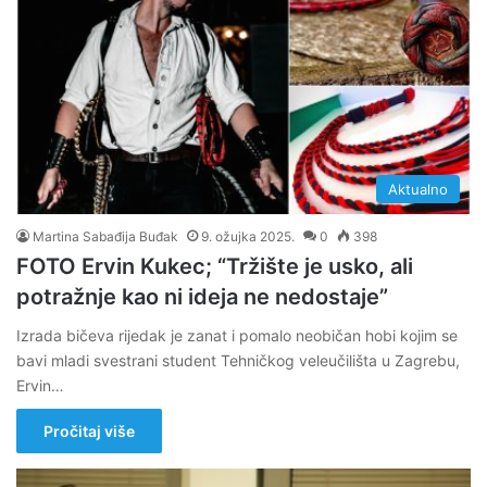
Aktualno
Martina Sabađija Buđak
9. ožujka 2025.
0
398
FOTO Ervin Kukec; “Tržište je usko, ali
potražnje kao ni ideja ne nedostaje”
Izrada bičeva rijedak je zanat i pomalo neobičan hobi kojim se
bavi mladi svestrani student Tehničkog veleučilišta u Zagrebu,
Ervin…
Pročitaj više