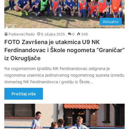
Aktualno
Podravski Radio
9. ožujka 2025.
0
346
FOTO Završena je utakmica U9 NK
Ferdinandovac i Škole nogometa “Graničar”
iz Okrugljače
Na nogometnom igralištu NK Ferdinandovac odigrana je
nogometna utakmica jedinstvenog nogometnog susreta između
domaćeg NK Ferdinandovca i gostiju iz Škole…
Pročitaj više