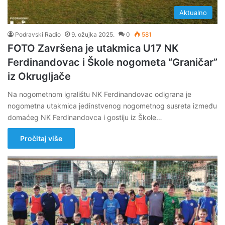
Aktualno
Podravski Radio
9. ožujka 2025.
0
581
FOTO Završena je utakmica U17 NK
Ferdinandovac i Škole nogometa “Graničar”
iz Okrugljače
Na nogometnom igralištu NK Ferdinandovac odigrana je
nogometna utakmica jedinstvenog nogometnog susreta između
domaćeg NK Ferdinandovca i gostiju iz Škole…
Pročitaj više