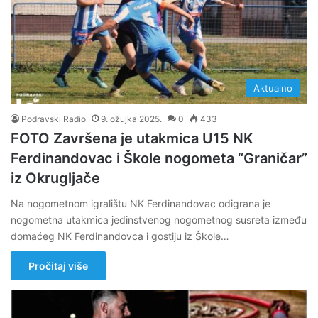
Aktualno
Podravski Radio
9. ožujka 2025.
0
433
FOTO Završena je utakmica U15 NK
Ferdinandovac i Škole nogometa “Graničar”
iz Okrugljače
Na nogometnom igralištu NK Ferdinandovac odigrana je
nogometna utakmica jedinstvenog nogometnog susreta između
domaćeg NK Ferdinandovca i gostiju iz Škole…
Pročitaj više