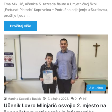
Ema Mikulić, učenica 5. razreda flaute u Umjetničkoj školi
„Fortunat Pintarić“ Koprivnica – Područno odjeljenje u Đurđevcu,
prošli je tjedan…
Pročitaj više
Aktualno
Martina Sabađija Buđak
17. ožujka 2025.
0
141
Učenik Lovro Mlinjarić osvojio 2. mjesto na