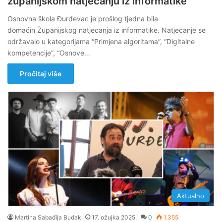
županijskom natjecanju iz informatike
Osnovna škola Đurđevac je prošlog tjedna bila
domaćin Županijskog natjecanja iz informatike. Natjecanje se
održavalo u kategorijama “Primjena algoritama”, “Digitalne
kompetencije”, “Osnove…
Pročitaj više
Aktualno
Martina Sabađija Buđak
17. ožujka 2025.
0
1.355