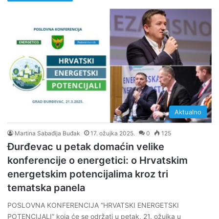
Aktualno
Martina Sabađija Buđak
17. ožujka 2025.
0
125
Đurđevac u petak domaćin velike
konferencije o energetici: o Hrvatskim
energetskim potencijalima kroz tri
tematska panela
POSLOVNA KONFERENCIJA “HRVATSKI ENERGETSKI
POTENCIJALI” koja će se održati u petak, 21. ožujka u