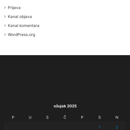
Prijava
Kanal objava
Kanal komentara
WordPress.org
ožujak 2025
P
U
S
Č
P
S
N
1
2