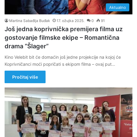
Aktualno
Martina Sabađija Buđak
17. ožujka 2025.
0
91
Još jedna koprivnička premijera filma uz
gostovanje filmske ekipe – Romantična
drama “Šlager”
Kino Velebit bit će domaćin još jedne projekcije na kojoj će
Koprivničanci moći popričati s ekipom filma – ovaj put…
Pročitaj više