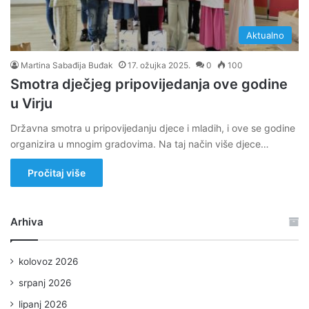
Aktualno
Martina Sabađija Buđak
17. ožujka 2025.
0
100
Smotra dječjeg pripovijedanja ove godine
u Virju
Državna smotra u pripovijedanju djece i mladih, i ove se godine
organizira u mnogim gradovima. Na taj način više djece…
Pročitaj više
Arhiva
kolovoz 2026
srpanj 2026
lipanj 2026