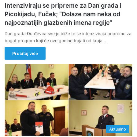
Intenziviraju se pripreme za Dan grada i
Picokijadu, Fuček; “Dolaze nam neka od
najpoznatijih glazbenih imena regije”
Dan grada Đurđevca sve je bliže te se intenziviraju pripreme za
bogat program koji će ove godine trajati od kraja…
Pročitaj više
Aktualno