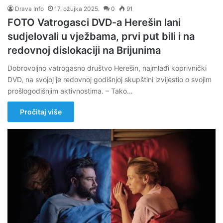
Drava Info
17. ožujka 2025.
0
91
FOTO Vatrogasci DVD-a Herešin lani
sudjelovali u vježbama, prvi put bili i na
redovnoj dislokaciji na Brijunima
Dobrovoljno vatrogasno društvo Herešin, najmlađi koprivnički
DVD, na svojoj je redovnoj godišnjoj skupštini izvijestio o svojim
prošlogodišnjim aktivnostima. – Tako…
Pročitaj više