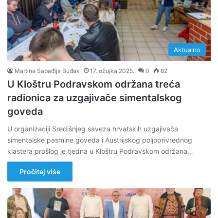
Aktualno
Martina Sabađija Buđak
17. ožujka 2025.
0
82
U Kloštru Podravskom održana treća
radionica za uzgajivače simentalskog
goveda
U organizaciji Središnjeg saveza hrvatskih uzgajivača
simentalske pasmine goveda i Austrijskog poljoprivrednog
klastera prošlog je tjedna u Kloštru Podravskom održana…
Pročitaj više