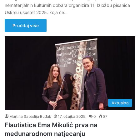
nematerijalnih kulturnih dobara organizira 11. Izložbu pisanica
Uskrsu ususret 2025. koja će…
Pročitaj više
Aktualno
Martina Sabađija Buđak
17. ožujka 2025.
0
87
Flautistica Ema Mikulić prva na
međunarodnom natjecanju