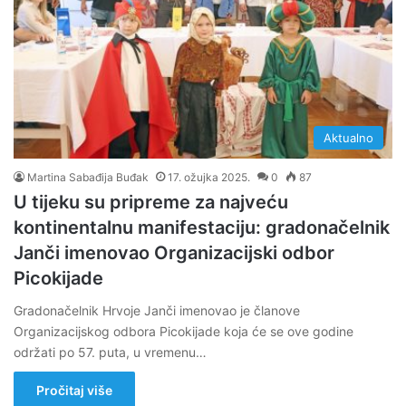
Aktualno
Martina Sabađija Buđak
17. ožujka 2025.
0
87
U tijeku su pripreme za najveću
kontinentalnu manifestaciju: gradonačelnik
Janči imenovao Organizacijski odbor
Picokijade
Gradonačelnik Hrvoje Janči imenovao je članove
Organizacijskog odbora Picokijade koja će se ove godine
održati po 57. puta, u vremenu…
Pročitaj više