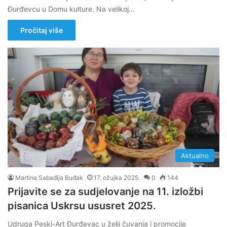
Đurđevcu u Domu kulture. Na velikoj…
Pročitaj više
Aktualno
Martina Sabađija Buđak
17. ožujka 2025.
0
144
Prijavite se za sudjelovanje na 11. izložbi
pisanica Uskrsu ususret 2025.
Udruga Peski-Art Đurđevac u želji čuvanja i promocije