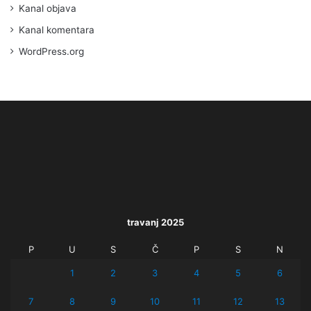
Kanal objava
Kanal komentara
WordPress.org
travanj 2025
P
U
S
Č
P
S
N
1
2
3
4
5
6
7
8
9
10
11
12
13