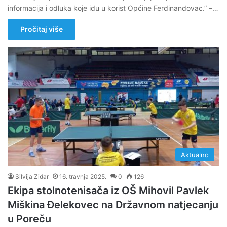
informacija i odluka koje idu u korist Općine Ferdinandovac.” –…
Pročitaj više
Aktualno
Silvija Zidar
16. travnja 2025.
0
126
Ekipa stolnotenisača iz OŠ Mihovil Pavlek
Miškina Đelekovec na Državnom natjecanju
u Poreču