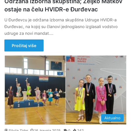
Održana izborna skupština; Željko Matkov
ostaje na čelu HVIDR-e Đurđevac
U Đurđevcu je održana izborna skupština Udruge HVIDR-a
Đurđevac, na kojoj su članovi jednoglasno izglasali vodstvo
udruge za novi mandat.…
Pročitaj više
Aktualno
Silvija Zidar
16. travnja 2025.
0
242