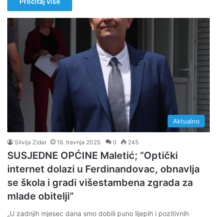
Pročitaj više
Aktualno
Silvija Zidar
16. travnja 2025.
0
245
SUSJEDNE OPĆINE Maletić; “Optički
internet dolazi u Ferdinandovac, obnavlja
se škola i gradi višestambena zgrada za
mlade obitelji”
„U zadnjih mjesec dana smo dobili puno lijepih i pozitivnih