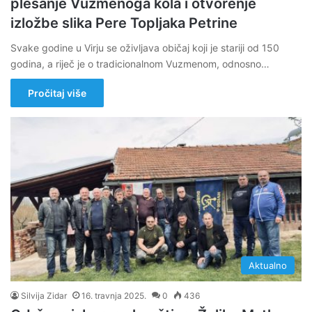
plesanje Vuzmenoga kola i otvorenje
izložbe slika Pere Topljaka Petrine
Svake godine u Virju se oživljava običaj koji je stariji od 150
godina, a riječ je o tradicionalnom Vuzmenom, odnosno…
Pročitaj više
Aktualno
Silvija Zidar
16. travnja 2025.
0
436