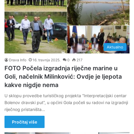
Aktualno
Drava Info
16. travnja 2025.
0
217
FOTO Počela izgradnja riječne marine u
Goli, načelnik Milinković: Ovdje je ljepota
kakve nigdje nema
U sklopu provedbe turističkog projekta “Interpretacijski centar
Bolenov dravski put”, u općini Gola počeli su radovi na izgradnji
riječnog pristaništa…
Pročitaj više