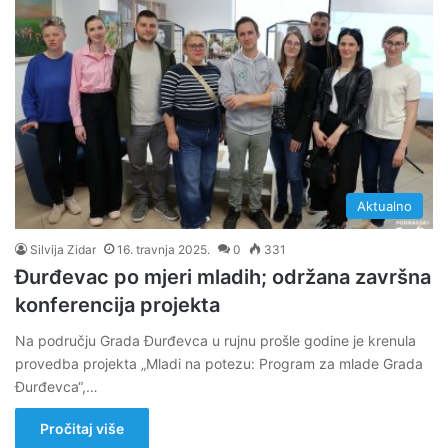
Aktualno
Silvija Zidar
16. travnja 2025.
0
331
Đurđevac po mjeri mladih; održana završna
konferencija projekta
Na području Grada Đurđevca u rujnu prošle godine je krenula
provedba projekta „Mladi na potezu: Program za mlade Grada
Đurđevca“,…
Pročitaj više