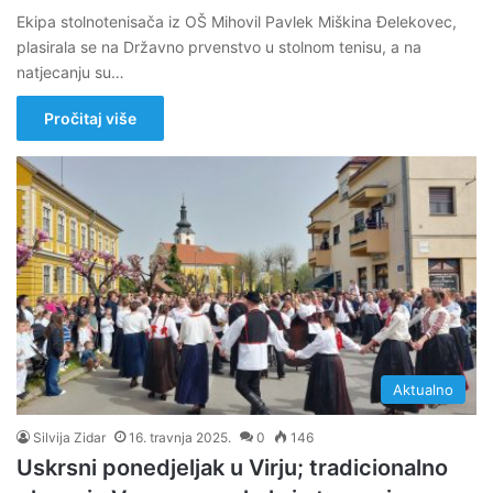
Ekipa stolnotenisača iz OŠ Mihovil Pavlek Miškina Đelekovec,
plasirala se na Državno prvenstvo u stolnom tenisu, a na
natjecanju su…
Pročitaj više
Aktualno
Silvija Zidar
16. travnja 2025.
0
146
Uskrsni ponedjeljak u Virju; tradicionalno