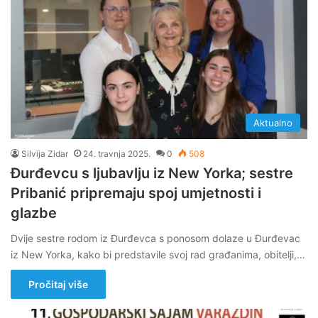
Aktualno
Silvija Zidar
24. travnja 2025.
0
508
Đurđevcu s ljubavlju iz New Yorka; sestre
Pribanić pripremaju spoj umjetnosti i
glazbe
Dvije sestre rodom iz Đurđevca s ponosom dolaze u Đurđevac
iz New Yorka, kako bi predstavile svoj rad građanima, obitelji,…
Pročitaj više