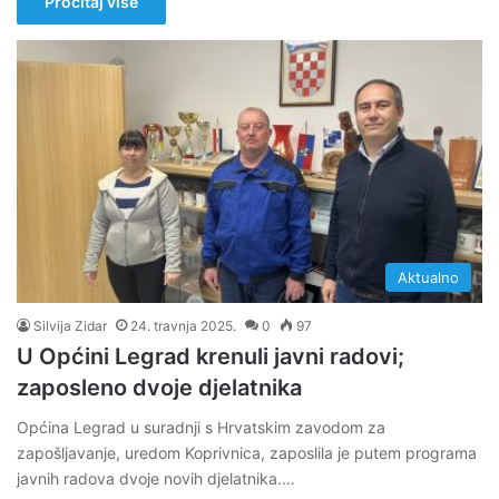
Pročitaj više
Aktualno
Silvija Zidar
24. travnja 2025.
0
97
U Općini Legrad krenuli javni radovi;
zaposleno dvoje djelatnika
Općina Legrad u suradnji s Hrvatskim zavodom za
zapošljavanje, uredom Koprivnica, zaposlila je putem programa
javnih radova dvoje novih djelatnika.…