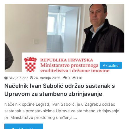
Aktualno
Silvija Zidar
24. travnja 2025.
0
116
Načelnik Ivan Sabolić održao sastanak s
Upravom za stambeno zbrinjavanje
Načelnik općine Legrad, Ivan Sabolić, je u Zagrebu održao
sastanak s predstavnicima Uprave za stambeno zbrinjavanje
pri Ministarstvu prostornog uređenja,…