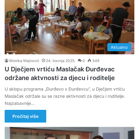
Aktualno
Monika Majnović
24. travnja 2025.
0
349
U Dječjem vrtiću Maslačak Đurđevac
održane aktvnosti za djecu i roditelje
U sklopu programa „Đurđevo v Đurđevcu”, u Dječjem vrtiću
Maslačak održale su se razne aktivnosti za djecu i roditelje.
Najzabavnije…
Pročitaj više