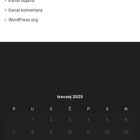
Kanal objava
Kanal komentara
WordPress.org
travanj 2025
P
U
S
Č
P
S
N
1
2
3
4
5
6
7
8
9
10
11
12
13