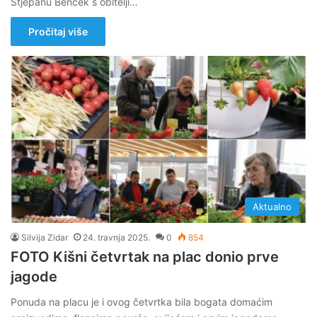
Stjepanu Bencek s obitelji…
Pročitaj više
Aktualno
Silvija Zidar
24. travnja 2025.
0
854
FOTO Kišni četvrtak na plac donio prve
jagode
Ponuda na placu je i ovog četvrtka bila bogata domaćim