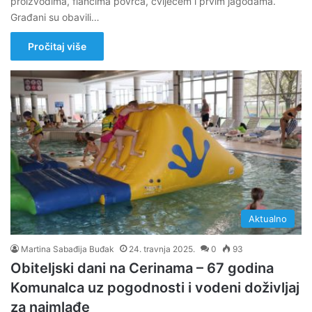
proizvodima, flancima povrća, cvijećem i prvim jagodama.
Građani su obavili…
Pročitaj više
Aktualno
Martina Sabađija Buđak
24. travnja 2025.
0
93
Obiteljski dani na Cerinama – 67 godina
Komunalca uz pogodnosti i vodeni doživljaj
za najmlađe