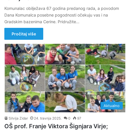
Komunalac obilježava 67 godina predanog rada, a povodom
Dana Komunalca posebne pogodnosti očekuju vas i na
Gradskim bazenima Cerine. Pridružite…
Pročitaj više
Aktualno
Silvija Zidar
24. travnja 2025.
0
97
OŠ prof. Franje Viktora Šignjara Virje;