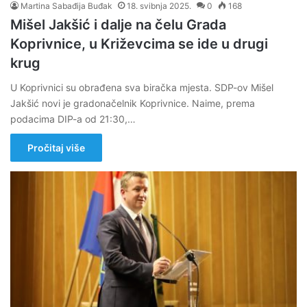
Martina Sabađija Buđak
18. svibnja 2025.
0
168
Mišel Jakšić i dalje na čelu Grada
Koprivnice, u Križevcima se ide u drugi
krug
U Koprivnici su obrađena sva biračka mjesta. SDP-ov Mišel
Jakšić novi je gradonačelnik Koprivnice. Naime, prema
podacima DIP-a od 21:30,…
Pročitaj više