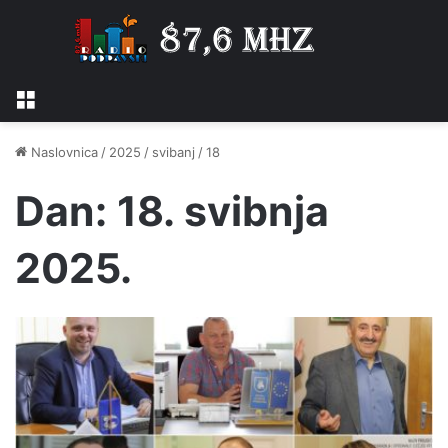
Izbornik
Naslovnica
/
2025
/
svibanj
/
18
Dan:
18. svibnja
2025.