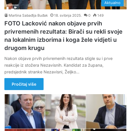
Aktualno
Martina Sabađija Buđak
18. svibnja 2025.
0
149
FOTO Lacković nakon objave prvih
privremenih rezultata: Birači su rekli svoje
na lokalnim izborima i koga žele vidjeti u
drugom krugu
Nakon objave prvih privremenih rezultata stigle su i prve
reakcije iz stožera Nezavisnih. Kandidat za župana,
predsjednik stranke Nezavisni, Željko…
Pročitaj više