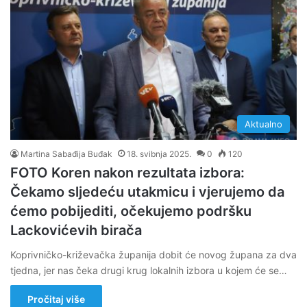
Aktualno
Martina Sabađija Buđak
18. svibnja 2025.
0
120
FOTO Koren nakon rezultata izbora:
Čekamo sljedeću utakmicu i vjerujemo da
ćemo pobijediti, očekujemo podršku
Lackovićevih birača
Koprivničko-križevačka županija dobit će novog župana za dva
tjedna, jer nas čeka drugi krug lokalnih izbora u kojem će se…
Pročitaj više