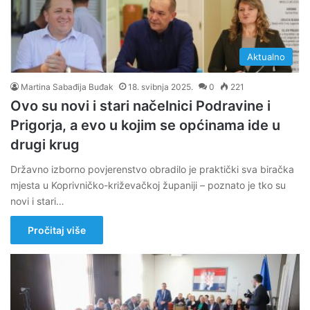
Aktualno
Martina Sabađija Buđak
18. svibnja 2025.
0
221
Ovo su novi i stari načelnici Podravine i
Prigorja, a evo u kojim se općinama ide u
drugi krug
Državno izborno povjerenstvo obradilo je praktički sva biračka
mjesta u Koprivničko-križevačkoj županiji – poznato je tko su
novi i stari…
Pročitaj više