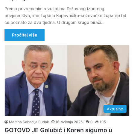
Prema privremenim rezultatima Državnog izbornog
povjerenstva, ime župana Koprivničko-križevačke županije bit
će poznato za dva tjedna. U drugom krugu birači…
Pročitaj više
Aktualno
Martina Sabađija Buđak
18. svibnja 2025.
0
105
GOTOVO JE Golubić i Koren sigurno u