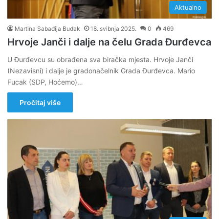
Aktualno
Martina Sabađija Buđak
18. svibnja 2025.
0
469
Hrvoje Janči i dalje na čelu Grada Đurđevca
U Đurđevcu su obrađena sva biračka mjesta. Hrvoje Janči
(Nezavisni) i dalje je gradonačelnik Grada Đurđevca. Mario
Fucak (SDP, Hoćemo)…
Pročitaj više