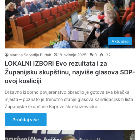
Aktualno
Martina Sabađija Buđak
18. svibnja 2025.
0
132
LOKALNI IZBORI Evo rezultata i za
Županijsku skupštinu, najviše glasova SDP-
ovoj koaliciji
Državno izborno povjerenstvo obradilo je gotova sva biračka
mjesta – poznato je trenutno stanje glasova kandidacijskih lista
Županijske skupštine Koprivničko-križevačke…
Pročitaj više