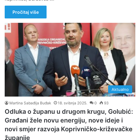
Pročitaj više
Aktualno
Martina Sabađija Buđak
18. svibnja 2025.
0
93
Odluka o županu u drugom krugu, Golubić:
Građani žele novu energiju, nove ideje i
novi smjer razvoja Koprivničko-križevačke
županije