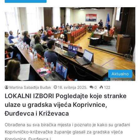
Aktualno
Martina Sabađija Buđak
18. svibnja 2025.
0
122
LOKALNI IZBORI Pogledajte koje stranke
ulaze u gradska vijeća Koprivnice,
Đurđevca i Križevaca
Obrađena su sva biračka mjesta i poznato je kako su građani
Koprivničko-križevačke županije glasali za gradska vijeća
Koprivnice, Đurđevca i…