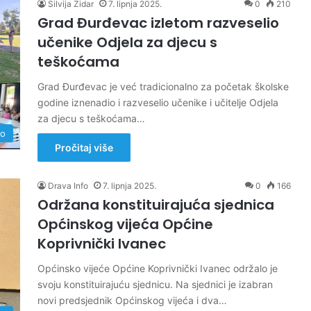
Silvija Zidar
7. lipnja 2025.
0
210
Grad Đurđevac izletom razveselio
učenike Odjela za djecu s
teškoćama
Grad Đurđevac je već tradicionalno za početak školske
godine iznenadio i razveselio učenike i učitelje Odjela
za djecu s teškoćama…
no
Pročitaj više
Drava Info
7. lipnja 2025.
0
166
Održana konstituirajuća sjednica
Općinskog vijeća Općine
Koprivnički Ivanec
Općinsko vijeće Općine Koprivnički Ivanec održalo je
svoju konstituirajuću sjednicu. Na sjednici je izabran
novi predsjednik Općinskog vijeća i dva…