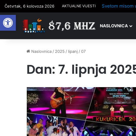
Budi FIT na tra
Četvrtak, 6 kolovoza 2026
AKTUALNE VIJESTI
Open toolbar
NASLOVNICA
Naslovnica
/
2025
/
lipanj
/
07
Dan:
7. lipnja 202