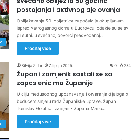
svečano obilježila 50 godina
postojanja i aktivnog djelovanja
Obilježavanje 50. obljetnice započelo je okupljanjem
ispred vatrogasnog doma u Budrovcu, odakle su se svi
prisutni, u svečanoj povorci predvođenoj…
no
Pročitaj više
Silvija Zidar
7. lipnja 2025.
0
284
Župan i zamjenik sastali se sa
zaposlenicima Županije
U cilju međusobnog upoznavanja i otvaranja dijaloga o
budućem smjeru rada Županijske uprave, župan
Tomislav Golubić i zamjenik župana Mario…
Pročitaj više
no