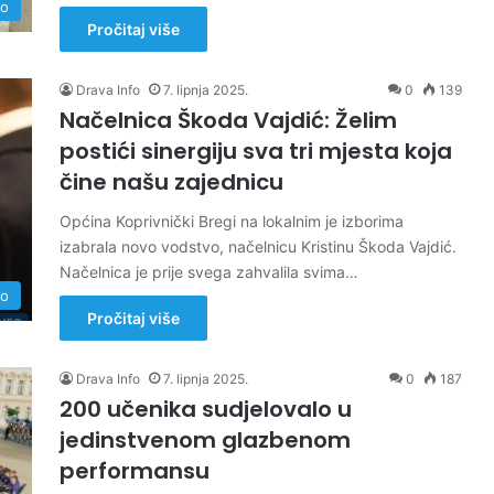
no
Pročitaj više
Drava Info
7. lipnja 2025.
0
139
Načelnica Škoda Vajdić: Želim
postići sinergiju sva tri mjesta koja
čine našu zajednicu
Općina Koprivnički Bregi na lokalnim je izborima
izabrala novo vodstvo, načelnicu Kristinu Škoda Vajdić.
Načelnica je prije svega zahvalila svima…
no
Pročitaj više
Drava Info
7. lipnja 2025.
0
187
200 učenika sudjelovalo u
jedinstvenom glazbenom
performansu