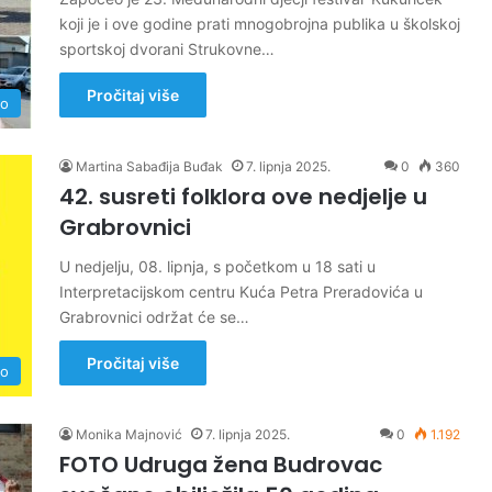
koji je i ove godine prati mnogobrojna publika u školskoj
sportskoj dvorani Strukovne…
Pročitaj više
no
Martina Sabađija Buđak
7. lipnja 2025.
0
360
42. susreti folklora ove nedjelje u
Grabrovnici
U nedjelju, 08. lipnja, s početkom u 18 sati u
Interpretacijskom centru Kuća Petra Preradovića u
Grabrovnici održat će se…
Pročitaj više
no
Monika Majnović
7. lipnja 2025.
0
1.192
FOTO Udruga žena Budrovac