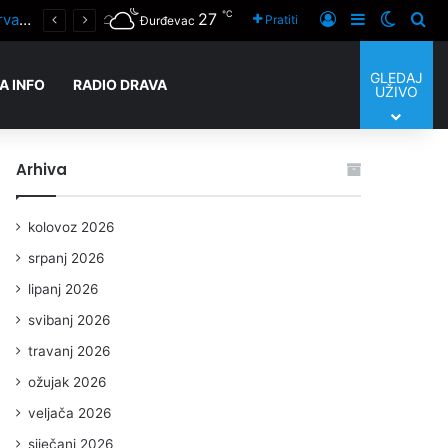
℃
27
Prijaviti se
Sidebar
Switch
Tra
Pratiti
Đurđevac
GLEDAJ
A INFO
RADIO DRAVA
UŽIVO
Arhiva
kolovoz 2026
srpanj 2026
lipanj 2026
svibanj 2026
travanj 2026
ožujak 2026
veljača 2026
siječanj 2026