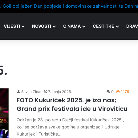
vnjaku ispred Cerina
VIJESTI
NOVOSTI
O NAMA
ČESTITKE
DRAV
5.
Silvija Zidar
7. lipnja 2025.
0
1.175
FOTO Kukuriček 2025. je iza nas;
Grand prix festivala ide u Viroviticu
Održan je 23. po redu Dječji festival Kukuriček 2025.,
koji se održava svake godine u organizaciji Udruge
Kukurijek i Turističke…