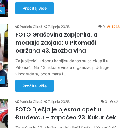
Pročitaj više
no
Patricia Cikoš
7. lipnja 2025.
0
1.268
FOTO Graševina zapjenila, a
medalje zasjale; U Pitomači
održana 43. izložba vina
Zaljubljenici u dobru kapljicu danas su se okupili u
Pitomači. Na 43. izložbi vina u organizaciji Udruge
vinogradara, podrumara i…
no
Pročitaj više
Patricia Cikoš
7. lipnja 2025.
0
421
FOTO Dječja je pjesma opet u
Đurđevcu – započeo 23. Kukuriček
Započeo je 23. Međunarodni dječji festival ‘Kukuriček’