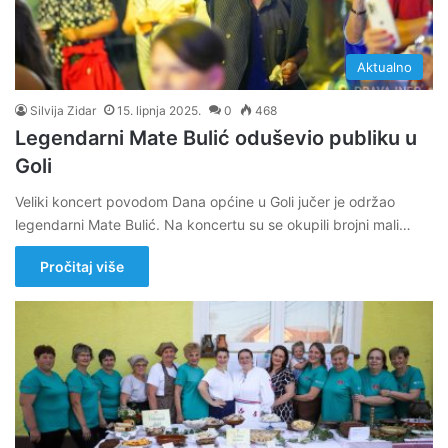
Aktualno
Silvija Zidar
15. lipnja 2025.
0
468
Legendarni Mate Bulić oduševio publiku u
Goli
Veliki koncert povodom Dana općine u Goli jučer je održao
legendarni Mate Bulić. Na koncertu su se okupili brojni mali…
Pročitaj više