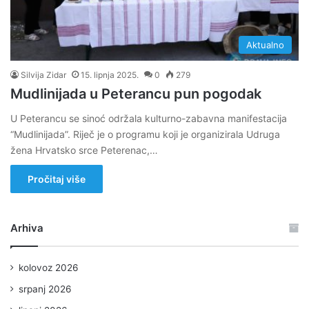
Aktualno
Silvija Zidar
15. lipnja 2025.
0
279
Mudlinijada u Peterancu pun pogodak
U Peterancu se sinoć održala kulturno-zabavna manifestacija
“Mudlinijada”. Riječ je o programu koji je organizirala Udruga
žena Hrvatsko srce Peterenac,…
Pročitaj više
Arhiva
kolovoz 2026
srpanj 2026