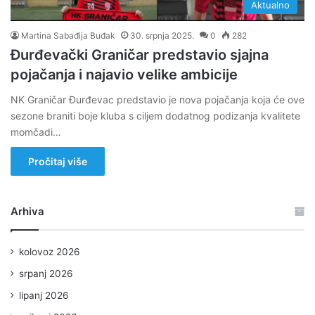
Aktualno
Martina Sabađija Buđak
30. srpnja 2025.
0
282
Đurđevački Graničar predstavio sjajna
pojačanja i najavio velike ambicije
NK Graničar Đurđevac predstavio je nova pojačanja koja će ove
sezone braniti boje kluba s ciljem dodatnog podizanja kvalitete
momčadi…
Pročitaj više
Arhiva
kolovoz 2026
srpanj 2026
lipanj 2026