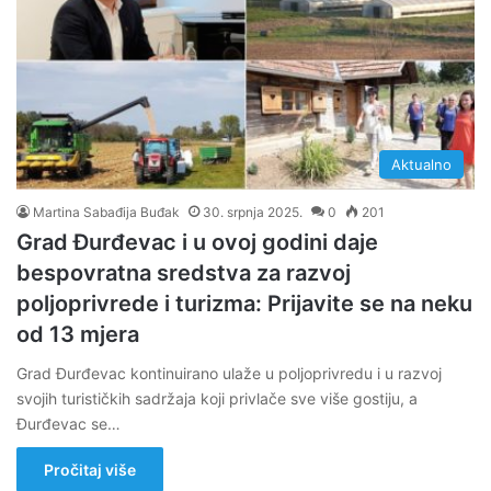
Aktualno
Martina Sabađija Buđak
30. srpnja 2025.
0
201
Grad Đurđevac i u ovoj godini daje
bespovratna sredstva za razvoj
poljoprivrede i turizma: Prijavite se na neku
od 13 mjera
Grad Đurđevac kontinuirano ulaže u poljoprivredu i u razvoj
svojih turističkih sadržaja koji privlače sve više gostiju, a
Đurđevac se…
Pročitaj više