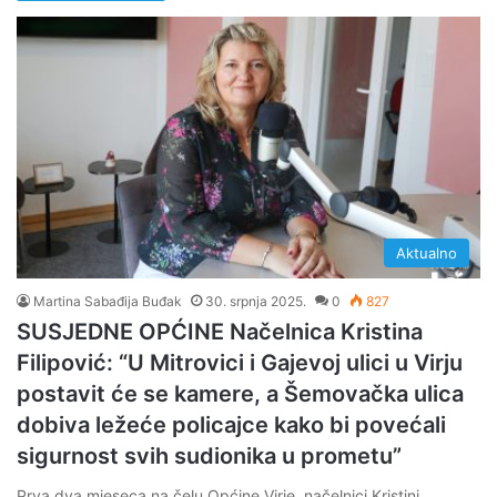
Aktualno
Martina Sabađija Buđak
30. srpnja 2025.
0
827
SUSJEDNE OPĆINE Načelnica Kristina
Filipović: “U Mitrovici i Gajevoj ulici u Virju
postavit će se kamere, a Šemovačka ulica
dobiva ležeće policajce kako bi povećali
sigurnost svih sudionika u prometu”
Prva dva mjeseca na čelu Općine Virje, načelnici Kristini