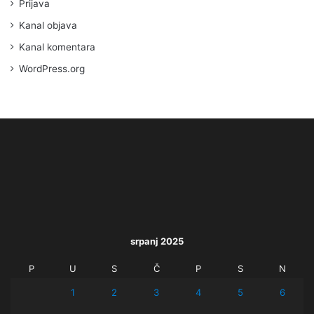
Prijava
Kanal objava
Kanal komentara
WordPress.org
srpanj 2025
P
U
S
Č
P
S
N
1
2
3
4
5
6