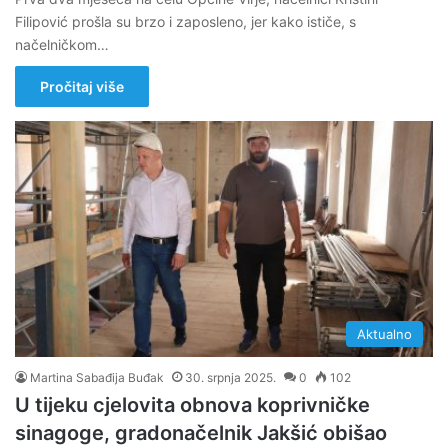
Filipović prošla su brzo i zaposleno, jer kako ističe, s
načelničkom…
Pročitaj više
Aktualno
Martina Sabađija Buđak
30. srpnja 2025.
0
102
U tijeku cjelovita obnova koprivničke
sinagoge, gradonačelnik Jakšić obišao