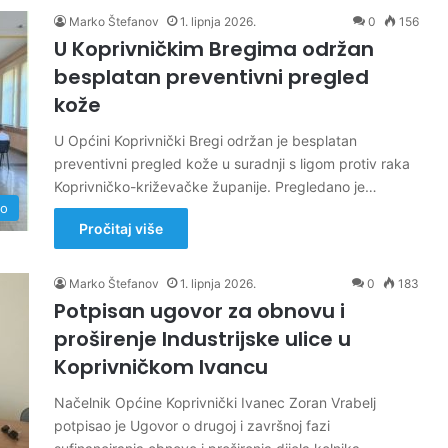
Marko Štefanov
1. lipnja 2026.
0
156
U Koprivničkim Bregima održan
besplatan preventivni pregled
kože
U Općini Koprivnički Bregi održan je besplatan
preventivni pregled kože u suradnji s ligom protiv raka
Koprivničko-križevačke županije. Pregledano je…
no
Pročitaj više
Marko Štefanov
1. lipnja 2026.
0
183
Potpisan ugovor za obnovu i
proširenje Industrijske ulice u
Koprivničkom Ivancu
Načelnik Općine Koprivnički Ivanec Zoran Vrabelj
potpisao je Ugovor o drugoj i završnoj fazi