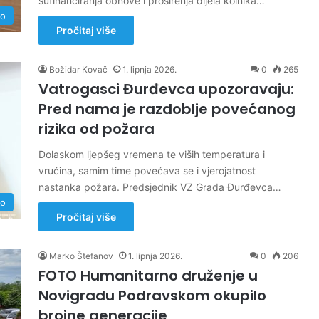
sufinanciranja obnove i proširenja dijela kolnika…
no
Pročitaj više
Božidar Kovač
1. lipnja 2026.
0
265
Vatrogasci Đurđevca upozoravaju:
Pred nama je razdoblje povećanog
rizika od požara
Dolaskom ljepšeg vremena te viših temperatura i
vrućina, samim time povećava se i vjerojatnost
nastanka požara. Predsjednik VZ Grada Đurđevca…
no
Pročitaj više
Marko Štefanov
1. lipnja 2026.
0
206
FOTO Humanitarno druženje u
Novigradu Podravskom okupilo
brojne generacije