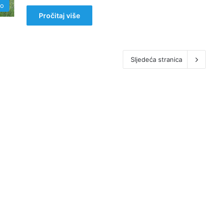
no
Pročitaj više
Sljedeća stranica