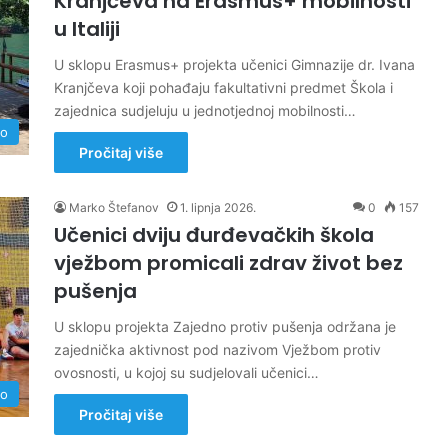
Kranjčeva na Erasmus+ mobilnosti
u Italiji
U sklopu Erasmus+ projekta učenici Gimnazije dr. Ivana
Kranjčeva koji pohađaju fakultativni predmet Škola i
zajednica sudjeluju u jednotjednoj mobilnosti…
no
Pročitaj više
Marko Štefanov
1. lipnja 2026.
0
157
Učenici dviju đurđevačkih škola
vježbom promicali zdrav život bez
pušenja
U sklopu projekta Zajedno protiv pušenja održana je
zajednička aktivnost pod nazivom Vježbom protiv
ovosnosti, u kojoj su sudjelovali učenici…
no
Pročitaj više