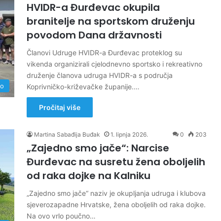
HVIDR-a Đurđevac okupila
branitelje na sportskom druženju
povodom Dana državnosti
Članovi Udruge HVIDR-a Đurđevac proteklog su
vikenda organizirali cjelodnevno sportsko i rekreativno
druženje članova udruga HVIDR-a s područja
no
Koprivničko-križevačke županije.…
Pročitaj više
Martina Sabađija Buđak
1. lipnja 2026.
0
203
„Zajedno smo jače“: Narcise
Đurđevac na susretu žena oboljelih
od raka dojke na Kalniku
„Zajedno smo jače“ naziv je okupljanja udruga i klubova
sjeverozapadne Hrvatske, žena oboljelih od raka dojke.
Na ovo vrlo poučno…