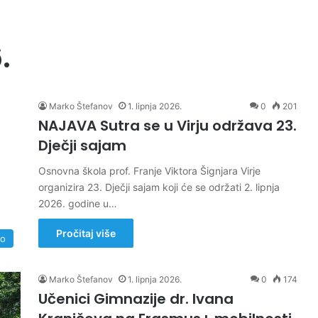
.
Marko Štefanov
1. lipnja 2026.
0
201
NAJAVA Sutra se u Virju održava 23.
Dječji sajam
Osnovna škola prof. Franje Viktora Šignjara Virje
organizira 23. Dječji sajam koji će se održati 2. lipnja
2026. godine u…
Pročitaj više
no
Marko Štefanov
1. lipnja 2026.
0
174
Učenici Gimnazije dr. Ivana