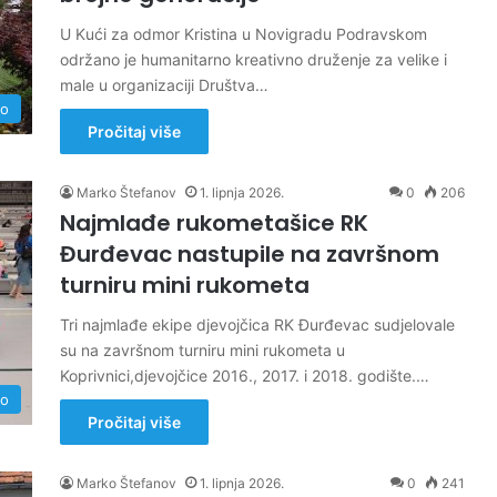
U Kući za odmor Kristina u Novigradu Podravskom
održano je humanitarno kreativno druženje za velike i
male u organizaciji Društva…
no
Pročitaj više
Marko Štefanov
1. lipnja 2026.
0
206
Najmlađe rukometašice RK
Đurđevac nastupile na završnom
turniru mini rukometa
Tri najmlađe ekipe djevojčica RK Đurđevac sudjelovale
su na završnom turniru mini rukometa u
Koprivnici,djevojčice 2016., 2017. i 2018. godište.…
no
Pročitaj više
Marko Štefanov
1. lipnja 2026.
0
241