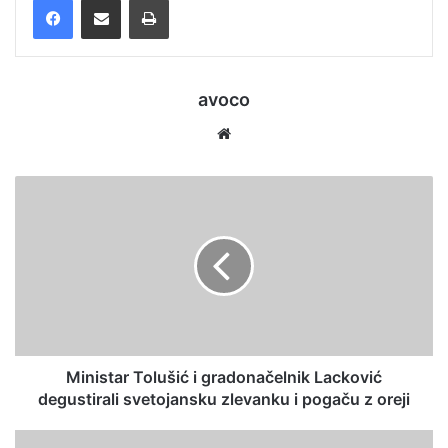
avoco
We
bsi
te
Ministar Tolušić i gradonačelnik Lacković
degustirali svetojansku zlevanku i pogaču z oreji