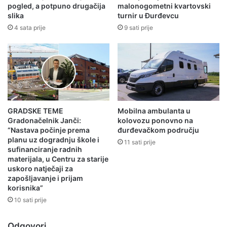
pogled, a potpuno drugačija
malonogometni kvartovski
slika
turnir u Đurđevcu
4 sata prije
9 sati prije
GRADSKE TEME
Mobilna ambulanta u
Gradonačelnik Janči:
kolovozu ponovno na
“Nastava počinje prema
đurđevačkom području
planu uz dogradnju škole i
11 sati prije
sufinanciranje radnih
materijala, u Centru za starije
uskoro natječaji za
zapošljavanje i prijam
korisnika”
10 sati prije
Odgovori