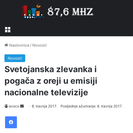
Izbornik
Naslovnica
/
Novosti
Novosti
Svetojanska zlevanka i
pogača z oreji u emisiji
nacionalne televizije
avoco
S
8. travnja 2017.
Posljednje ažuriranje: 8. travnja 2017.
e
Facebook
n
d