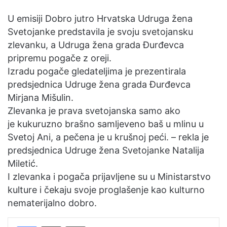
a
n
U emisiji Dobro jutro Hrvatska Udruga žena
e
Svetojanke predstavila je svoju svetojansku
m
zlevanku, a Udruga žena grada Đurđevca
a
pripremu pogače z oreji.
i
Izradu pogače gledateljima je prezentirala
l
predsjednica Udruge žena grada Đurđevca
Mirjana Mišulin.
Zlevanka je prava svetojanska samo ako
je kukuruzno brašno samljeveno baš u mlinu u
Svetoj Ani, a pečena je u krušnoj peći. – rekla je
predsjednica Udruge žena Svetojanke Natalija
Miletić.
I zlevanka i pogača prijavljene su u Ministarstvo
kulture i čekaju svoje proglašenje kao kulturno
nematerijalno dobro.
Facebook
Podijelite putem e-pošte
Ispis