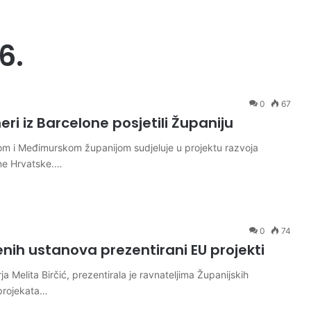
6.
0
67
ri iz Barcelone posjetili Županiju
om i Međimurskom županijom sudjeluje u projektu razvoja
rne Hrvatske.…
0
74
nih ustanova prezentirani EU projekti
 Melita Birčić, prezentirala je ravnateljima Županijskih
projekata…