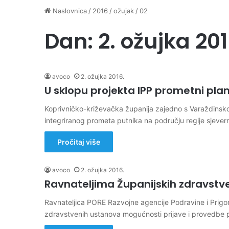
Naslovnica
/
2016
/
ožujak
/
02
Dan:
2. ožujka 201
avoco
2. ožujka 2016.
U sklopu projekta IPP prometni plane
Koprivničko-križevačka županija zajedno s Varaždinsk
integriranog prometa putnika na području regije sjeve
Pročitaj više
avoco
2. ožujka 2016.
Ravnateljima Županijskih zdravstve
Ravnateljica PORE Razvojne agencije Podravine i Prigorja
zdravstvenih ustanova mogućnosti prijave i provedbe 