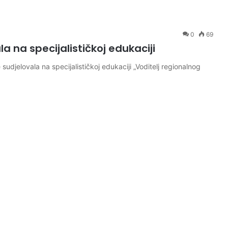
0
69
a na specijalističkoj edukaciji
udjelovala na specijalističkoj edukaciji „Voditelj regionalnog