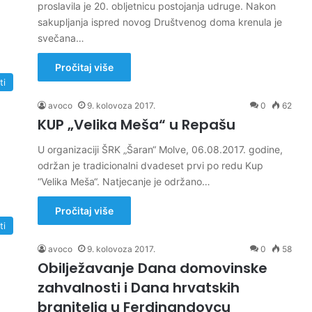
proslavila je 20. obljetnicu postojanja udruge. Nakon
sakupljanja ispred novog Društvenog doma krenula je
svečana…
Pročitaj više
ti
avoco
9. kolovoza 2017.
0
62
KUP „Velika Meša“ u Repašu
U organizaciji ŠRK „Šaran“ Molve, 06.08.2017. godine,
održan je tradicionalni dvadeset prvi po redu Kup
“Velika Meša“. Natjecanje je održano…
Pročitaj više
ti
avoco
9. kolovoza 2017.
0
58
Obilježavanje Dana domovinske
zahvalnosti i Dana hrvatskih
branitelja u Ferdinandovcu