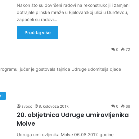
Nakon što su dovršeni radovi na rekonstrukciji i zamjeni
dotrajale plinske mreže u Bjelovarskoj ulici u Đurđevcu,
započeli su radovi…
Pročitaj više
0
72
rogramu, jučer je gostovala tajnica Udruge udomitelja djece
ti
avoco
9. kolovoza 2017.
0
66
20. obljetnica Udruge umirovljenika
Molve
Udruga umirovljenika Molve 06.08.2017. godine