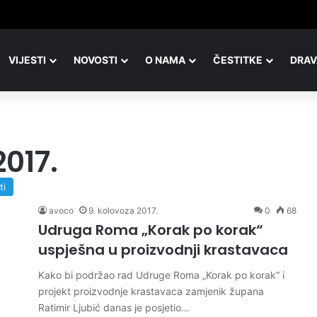
rava, isti pogled, a potpuno drugačija slika
VIJESTI
NOVOSTI
O NAMA
ČESTITKE
DRAV
2017.
ti
avoco
9. kolovoza 2017.
0
68
Udruga Roma „Korak po korak“
uspješna u proizvodnji krastavaca
Kako bi podržao rad Udruge Roma „Korak po korak“ i
projekt proizvodnje krastavaca zamjenik župana
Ratimir Ljubić danas je posjetio…