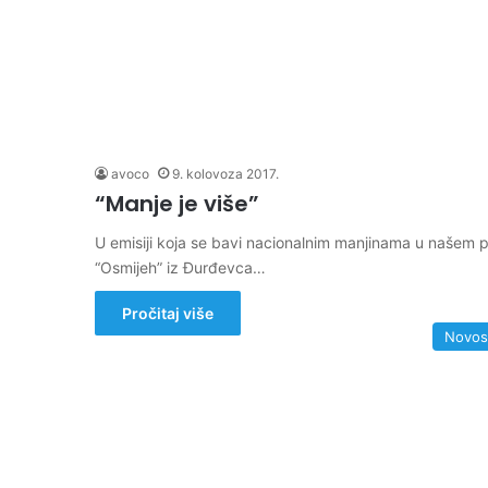
avoco
9. kolovoza 2017.
“Manje je više”
U emisiji koja se bavi nacionalnim manjinama u našem p
“Osmijeh” iz Đurđevca…
Pročitaj više
Novos