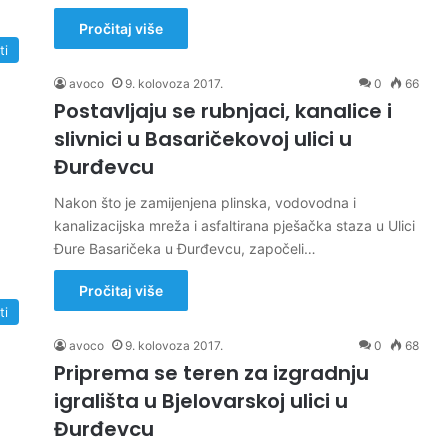
Pročitaj više
ti
avoco
9. kolovoza 2017.
0
66
Postavljaju se rubnjaci, kanalice i
slivnici u Basaričekovoj ulici u
Đurđevcu
Nakon što je zamijenjena plinska, vodovodna i
kanalizacijska mreža i asfaltirana pješačka staza u Ulici
Đure Basaričeka u Đurđevcu, započeli…
Pročitaj više
ti
avoco
9. kolovoza 2017.
0
68
Priprema se teren za izgradnju
igrališta u Bjelovarskoj ulici u
Đurđevcu