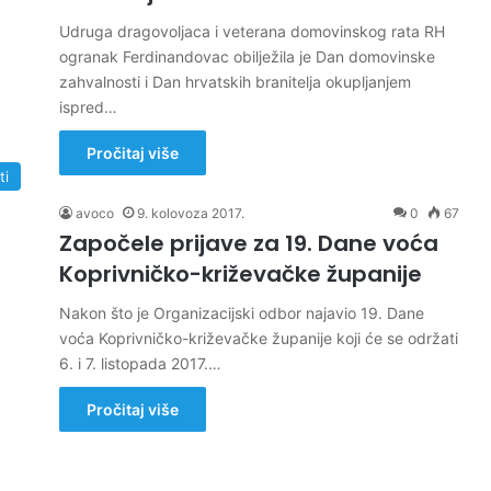
Udruga dragovoljaca i veterana domovinskog rata RH
ogranak Ferdinandovac obilježila je Dan domovinske
zahvalnosti i Dan hrvatskih branitelja okupljanjem
ispred…
Pročitaj više
ti
avoco
9. kolovoza 2017.
0
67
Započele prijave za 19. Dane voća
Koprivničko-križevačke županije
Nakon što je Organizacijski odbor najavio 19. Dane
voća Koprivničko-križevačke županije koji će se održati
6. i 7. listopada 2017.…
Pročitaj više