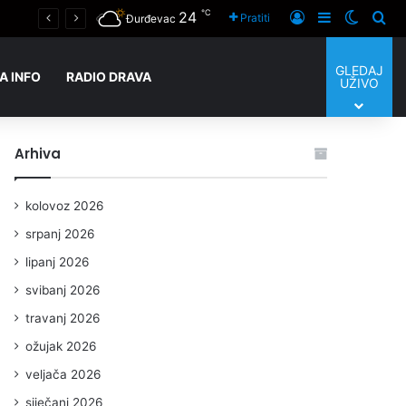
℃
24
Prijaviti se
Sidebar
Switch
Tra
Pratiti
Đurđevac
GLEDAJ
A INFO
RADIO DRAVA
UŽIVO
Arhiva
kolovoz 2026
srpanj 2026
lipanj 2026
svibanj 2026
travanj 2026
ožujak 2026
veljača 2026
siječanj 2026