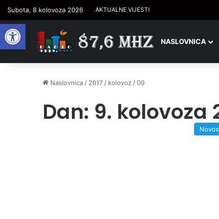
Isti datum, ista D
Subota, 8 kolovoza 2026
AKTUALNE VIJESTI
Open toolbar
NASLOVNICA
Naslovnica
/
2017
/
kolovoz
/
09
Dan:
9. kolovoza 
Novos