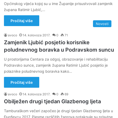
Općinskog vijeća kojoj su u ime Županije prisustvovali zamjenik
župana Ratimir Ljubić,…
Pročitaj više
Novosti
avoco
14. kolovoza 2017.
0
71
Zamjenik Ljubić posjetio korisnike
poludnevnog boravka u Podravskom suncu
U prostorijama Centara za odgoj, obrazovanje i rehabilitaciju
Podravsko sunce, zamjenik župana Ratimir Ljubić posjetio je
polaznike poludnevnog boravka kako…
Pročitaj više
avoco
14. kolovoza 2017.
0
69
Obilježen drugi tjedan Glazbenog ljeta
Tamburaškom večeri započeo je drugi tjedan Glazbenog ljeta u
Đurđevcu 2017. Pjesme različitih žanrova potaknule su prisutne