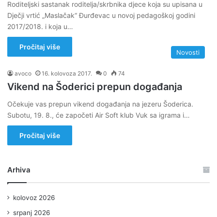
Roditeljski sastanak roditelja/skrbnika djece koja su upisana u
Dječji vrtić „Maslačak“ Đurđevac u novoj pedagoškoj godini
2017/2018. i koja u…
Pročitaj više
Novosti
avoco
16. kolovoza 2017.
0
74
Vikend na Šoderici prepun događanja
Očekuje vas prepun vikend događanja na jezeru Šoderica.
Subotu, 19. 8., će započeti Air Soft klub Vuk sa igrama i…
Pročitaj više
Arhiva
kolovoz 2026
srpanj 2026