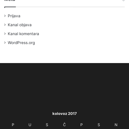
Prijava
Kanal objava
Kanal komentara
WordPress.org
kolovoz 2017
P
U
S
Č
P
S
N