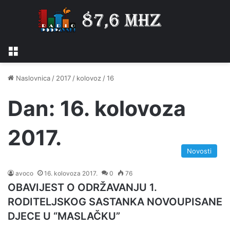
Izbornik
Naslovnica
/
2017
/
kolovoz
/
16
Dan:
16. kolovoza
2017.
Novosti
avoco
16. kolovoza 2017.
0
76
OBAVIJEST O ODRŽAVANJU 1.
RODITELJSKOG SASTANKA NOVOUPISANE
DJECE U “MASLAČKU”