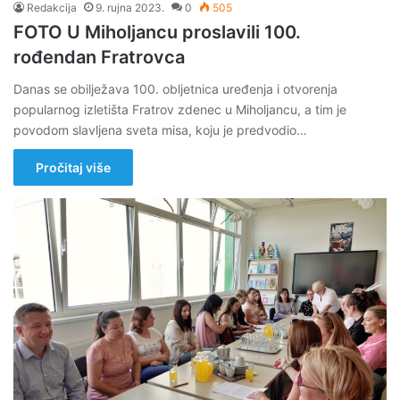
Redakcija
9. rujna 2023.
0
505
FOTO U Miholjancu proslavili 100.
rođendan Fratrovca
Danas se obilježava 100. obljetnica uređenja i otvorenja
popularnog izletišta Fratrov zdenec u Miholjancu, a tim je
povodom slavljena sveta misa, koju je predvodio…
Pročitaj više