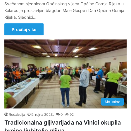
Svečanom sjednicom Općinskog vijeća Općine Gornja Rijeka u
Kolarcu je proslavljen blagdan Male Gospe i Dan Općine Gornja
Rijeka. Sjednici…
Pročitaj više
Aktualno
Redakcija
9. rujna 2023.
0
92
Tradicionalna gljivarijada na Vinici okupila
brojne ljubitelje gljiva