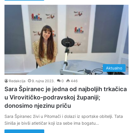
Aktualno
Redakcija
9. rujna 2023.
0
446
Sara Špiranec je jedna od najboljih trkačica
u Virovitičko-podravskoj županiji;
donosimo njezinu priču
Sara Špiranec živi u Pitomači i dolazi iz sportske obitelji. Tata
Siniša je bivši atletičar koji iza sebe ima bogatu…