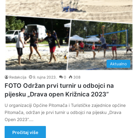
Aktualno
Redakcija
9. rujna 2023.
0
308
FOTO Održan prvi turnir u odbojci na
pijesku „Drava open Križnica 2023”
U organizaciji Općine Pitomača i Turističke zajednice općine
Pitomača, održan je prvi turnir u odbojci na pijesku „Drava
Open 2023”.…
Pročitaj više