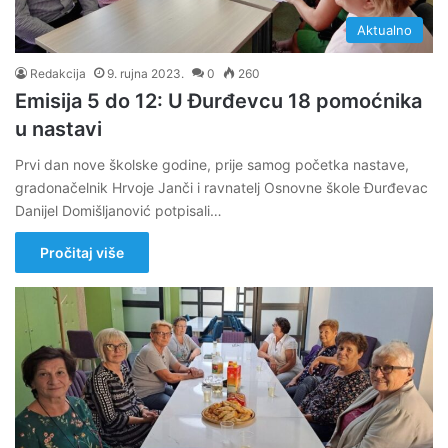
Aktualno
Redakcija
9. rujna 2023.
0
260
Emisija 5 do 12: U Đurđevcu 18 pomoćnika
u nastavi
Prvi dan nove školske godine, prije samog početka nastave,
gradonačelnik Hrvoje Janči i ravnatelj Osnovne škole Đurđevac
Danijel Domišljanović potpisali…
Pročitaj više