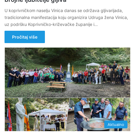
U koprivničkom naselju Vinica danas se održava gljivarijada,
tradicionalna manifestacija koju organizira Udruga žena Vinica,
uz podršku Koprivničko-križevačke županije i…
Pročitaj više
Aktualno