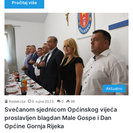
Pročitaj više
Aktualno
Redakcija
9. rujna 2023.
0
96
Svečanom sjednicom Općinskog vijeća
proslavljen blagdan Male Gospe i Dan
Općine Gornja Rijeka