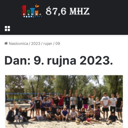
Izbornik
Naslovnica
/
2023
/
rujan
/
09
Dan:
9. rujna 2023.