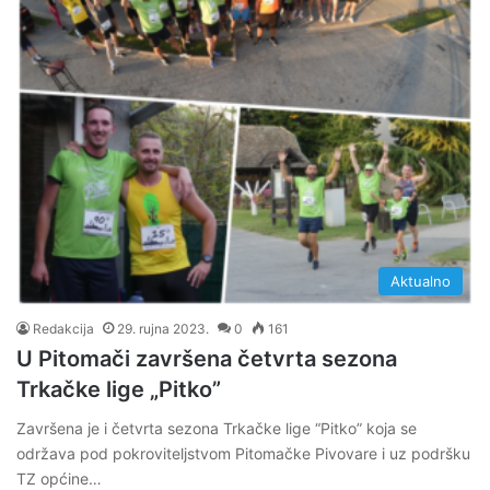
Aktualno
Redakcija
29. rujna 2023.
0
161
U Pitomači završena četvrta sezona
Trkačke lige „Pitko”
Završena je i četvrta sezona Trkačke lige “Pitko” koja se
održava pod pokroviteljstvom Pitomačke Pivovare i uz podršku
TZ općine…