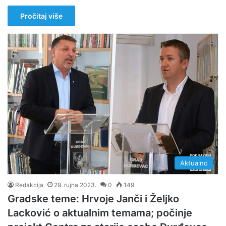
Pročitaj više
Aktualno
Redakcija
29. rujna 2023.
0
149
Gradske teme: Hrvoje Janči i Željko
Lacković o aktualnim temama; počinje