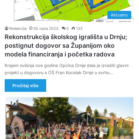
Aktualno
Redakcija
29. rujna 2023.
0
135
Rekonstrukcija školskog igrališta u Drnju;
postignut dogovor sa Županijom oko
modela financiranja i početka radova
Krajem svibnja ove godine Općina Drnje dala je izraditi glavni
projekt u dogovoru s OŠ Fran Kocelak Drnje u svrhu…
Pročitaj više