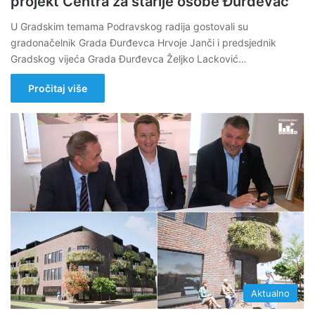
projekt Centra za starije osobe Đurđevac
U Gradskim temama Podravskog radija gostovali su
gradonačelnik Grada Đurđevca Hrvoje Janči i predsjednik
Gradskog vijeća Grada Đurđevca Željko Lacković…
Pročitaj više
Aktualno