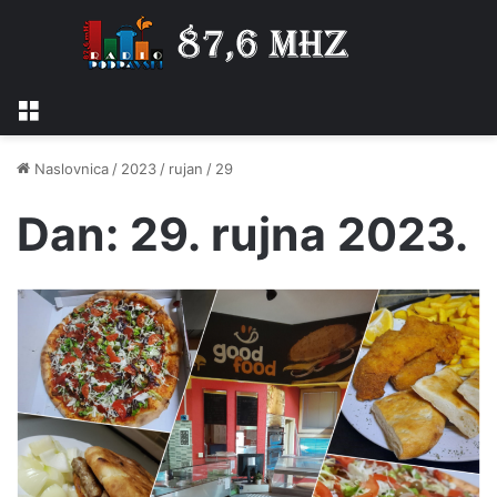
Izbornik
Naslovnica
/
2023
/
rujan
/
29
Dan:
29. rujna 2023.