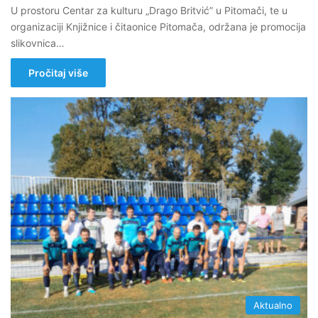
U prostoru Centar za kulturu „Drago Britvić” u Pitomači, te u
organizaciji Knjižnice i čitaonice Pitomača, održana je promocija
slikovnica…
Pročitaj više
Aktualno