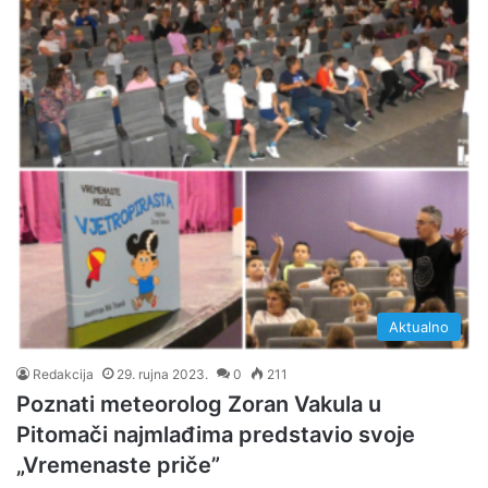
Aktualno
Redakcija
29. rujna 2023.
0
211
Poznati meteorolog Zoran Vakula u
Pitomači najmlađima predstavio svoje
„Vremenaste priče”