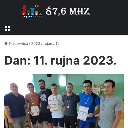
Izbornik
Naslovnica
/
2023
/
rujan
/
11
Dan:
11. rujna 2023.