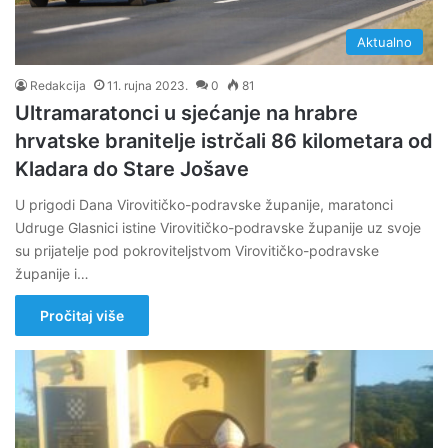
Aktualno
Redakcija
11. rujna 2023.
0
81
Ultramaratonci u sjećanje na hrabre
hrvatske branitelje istrčali 86 kilometara od
Kladara do Stare Jošave
U prigodi Dana Virovitičko-podravske županije, maratonci
Udruge Glasnici istine Virovitičko-podravske županije uz svoje
su prijatelje pod pokroviteljstvom Virovitičko-podravske
županije i…
Pročitaj više