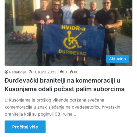
Aktualno
Redakcija
11. rujna 2023.
0
80
Đurđevački branitelji na komemoraciji u
Kusonjama odali počast palim suborcima
U Kusonjama je prošlog vikenda održana svečana
komemoracija u znak sjećanja na dvadesetoricu hrvatskih
branitelja koji su poginuli 08. rujna…
Pročitaj više