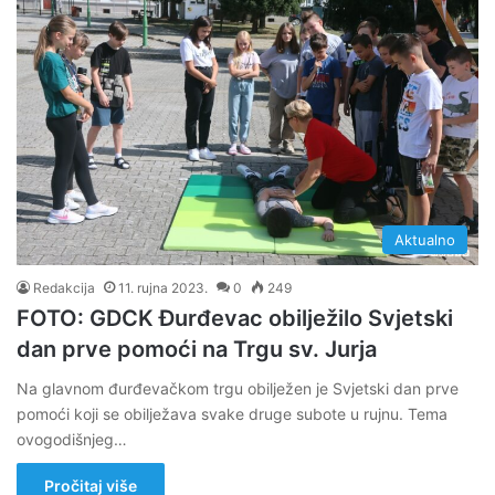
Aktualno
Redakcija
11. rujna 2023.
0
249
FOTO: GDCK Đurđevac obilježilo Svjetski
dan prve pomoći na Trgu sv. Jurja
Na glavnom đurđevačkom trgu obilježen je Svjetski dan prve
pomoći koji se obilježava svake druge subote u rujnu. Tema
ovogodišnjeg…
Pročitaj više