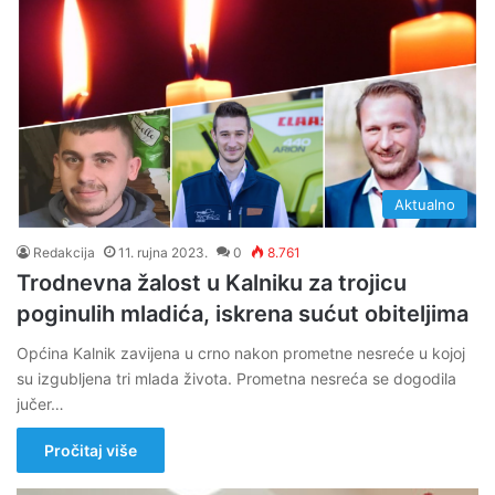
Aktualno
Redakcija
11. rujna 2023.
0
8.761
Trodnevna žalost u Kalniku za trojicu
poginulih mladića, iskrena sućut obiteljima
Općina Kalnik zavijena u crno nakon prometne nesreće u kojoj
su izgubljena tri mlada života. Prometna nesreća se dogodila
jučer…
Pročitaj više