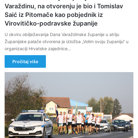
Varaždinu, na otvorenju je bio i Tomislav
Saić iz Pitomače kao pobjednik iz
Virovitičko-podravske županije
U okviru obilježavanja Dana Varaždinske županije u atriju
Županijske palače otvorena je izložba „Volim svoju županiju“ u
organizaciji Hrvatske zajednice…
Pročitaj više