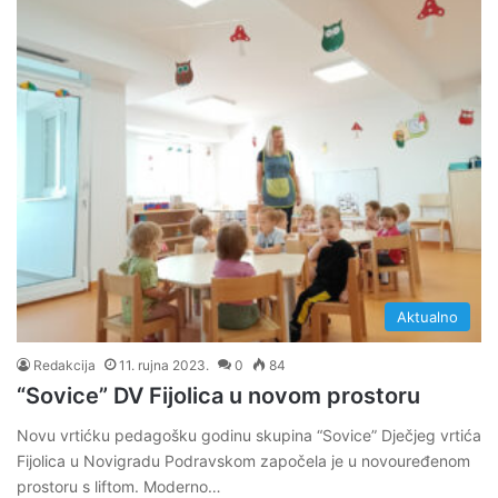
Aktualno
Redakcija
11. rujna 2023.
0
84
“Sovice” DV Fijolica u novom prostoru
Novu vrtićku pedagošku godinu skupina “Sovice” Dječjeg vrtića
Fijolica u Novigradu Podravskom započela je u novouređenom
prostoru s liftom. Moderno…