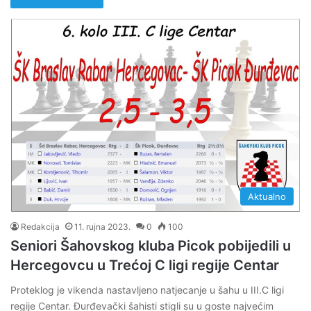
Aktualno
Redakcija
11. rujna 2023.
0
100
Seniori Šahovskog kluba Picok pobijedili u
Hercegovcu u Trećoj C ligi regije Centar
Proteklog je vikenda nastavljeno natjecanje u šahu u III.C ligi
regije Centar. Đurđevački šahisti stigli su u goste najvećim